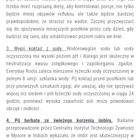
trzeba mieć rozpisaną dietę, aby ​​kontrolować porcje, nie tylko
będzie mniej objawów refluksu, ale także będzie bardziej
prawdopodobne, że stracisz na wadze. Zacznij przyzwyczaić
się do spożywania mniejszych posiłków przez cały dzień, gdy
budzisz się rano, aby ustabilizować poziom cukru we krwi.
3. Wypij koktajl z sody.
Wodorowęglan sodu lub soda
oczyszczona ma wysoki poziom pH i dlatego jest skuteczny w
neutralizacji kwasu żołądkowego i zapobieganiu zgadze.
Everyday Roots zaleca mieszanie łyżeczki sody oczyszczonej w
pełnym 8 uncji. szklanka wody. Pij koktajl przed posiłkiem lub
przy pierwszych oznakach zgagi, ale uważaj, aby nie spożywać
więcej niż siedem i pół łyżeczki sody oczyszczonej w ciągu 24
godzin, ponieważ wysoka zawartość soli może powodować
obrzęk i mdłości .
4. Pij herbatę ze świeżego korzenia imbiru.
Badanie
przeprowadzone przez Centralny Instytut Technologii Żywności
w Mysore w Indiach wykazało, że imbir jest skuteczniejszy w