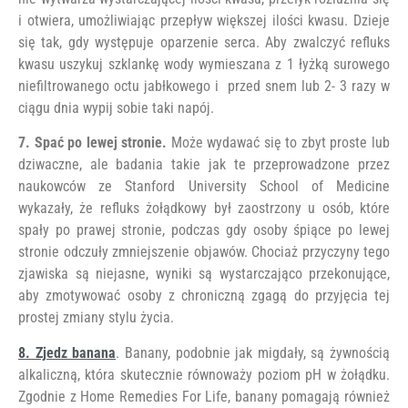
i otwiera, umożliwiając przepływ większej ilości kwasu. Dzieje
się tak, gdy występuje oparzenie serca. Aby zwalczyć refluks
kwasu uszykuj szklankę wody wymieszana z 1 łyżką surowego
niefiltrowanego octu jabłkowego i przed snem lub 2- 3 razy w
ciągu dnia wypij sobie taki napój.
7. Spać po lewej stronie.
Może wydawać się to zbyt proste lub
dziwaczne, ale badania takie jak te przeprowadzone przez
naukowców ze Stanford University School of Medicine
wykazały, że refluks żołądkowy był zaostrzony u osób, które
spały po prawej stronie, podczas gdy osoby śpiące po lewej
stronie odczuły zmniejszenie objawów. Chociaż przyczyny tego
zjawiska są niejasne, wyniki są wystarczająco przekonujące,
aby zmotywować osoby z chroniczną zgagą do przyjęcia tej
prostej zmiany stylu życia.
8. Zjedz banana
. Banany, podobnie jak migdały, są żywnością
alkaliczną, która skutecznie równoważy poziom pH w żołądku.
Zgodnie z Home Remedies For Life, banany pomagają również