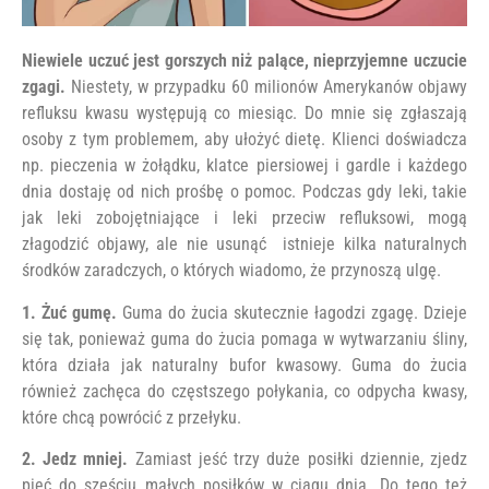
Niewiele uczuć jest gorszych niż palące, nieprzyjemne uczucie
zgagi.
Niestety, w przypadku 60 milionów Amerykanów objawy
refluksu kwasu występują co miesiąc. Do mnie się zgłaszają
osoby z tym problemem, aby ułożyć dietę. Klienci doświadcza
np. pieczenia w żołądku, klatce piersiowej i gardle i każdego
dnia dostaję od nich prośbę o pomoc. Podczas gdy leki, takie
jak leki zobojętniające i leki przeciw refluksowi, mogą
złagodzić objawy, ale nie usunąć istnieje kilka naturalnych
środków zaradczych, o których wiadomo, że przynoszą ulgę.
1. Żuć gumę.
Guma do żucia skutecznie łagodzi zgagę. Dzieje
się tak, ponieważ guma do żucia pomaga w wytwarzaniu śliny,
która działa jak naturalny bufor kwasowy. Guma do żucia
również zachęca do częstszego połykania, co odpycha kwasy,
które chcą powrócić z przełyku.
2. Jedz mniej.
Zamiast jeść trzy duże posiłki dziennie, zjedz
pięć do sześciu małych posiłków w ciągu dnia. Do tego też