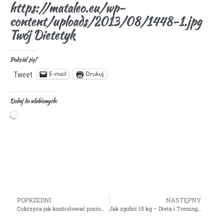
https://mataleo.eu/wp-
content/uploads/2013/08/1448-1.jpg
Twój Dietetyk
Podziel się!
E-mail
Drukuj
Tweet
Dodaj do ulubionych:
POPRZEDNI
NASTĘPNY
Cukrzyca jak kontrolować poziom insuliny
Jak zgubić 15 kg – Dieta i Trening – Gosia Klos