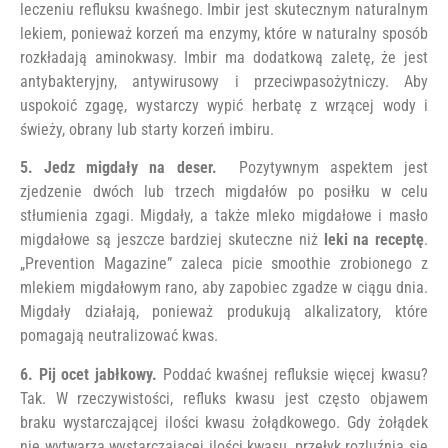
leczeniu refluksu kwaśnego. Imbir jest skutecznym naturalnym
lekiem, ponieważ korzeń ma enzymy, które w naturalny sposób
rozkładają aminokwasy. Imbir ma dodatkową zaletę, że jest
antybakteryjny, antywirusowy i przeciwpasożytniczy. Aby
uspokoić zgagę, wystarczy wypić herbatę z wrzącej wody i
świeży, obrany lub starty korzeń imbiru.
5. Jedz migdały na deser.
Pozytywnym aspektem jest
zjedzenie dwóch lub trzech migdałów po posiłku w celu
stłumienia zgagi. Migdały, a także mleko migdałowe i masło
migdałowe są jeszcze bardziej skuteczne niż
leki na receptę
.
„Prevention Magazine” zaleca picie smoothie zrobionego z
mlekiem migdałowym rano, aby zapobiec zgadze w ciągu dnia.
Migdały działają, ponieważ produkują alkalizatory, które
pomagają neutralizować kwas.
6. Pij ocet jabłkowy.
Poddać kwaśnej refluksie więcej kwasu?
Tak. W rzeczywistości, refluks kwasu jest często objawem
braku wystarczającej ilości kwasu żołądkowego. Gdy żołądek
nie wytwarza wystarczającej ilości kwasu, przełyk rozluźnia się