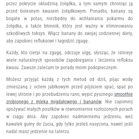
przez pokrycie okładziną żołądka, a tym samym chroniąc ją
przed bolesnym kwasem żołądkowym. Ponadto, banany są
bogate w potas, niezbędny do wchłaniania pokarmu do
żołądka, a także błonnik, który jest ważny w eliminowaniu
szkodliwych toksyn. Włącz banany do swojej codziennej diety,
aby zapobiec refluksowi i łagodzić zgagę.
Każdy, kto cierpi na zgagę, odczuje ulgę, słysząc, że istnieje
wiele naturalnych sposobów zapobiegania i leczenia refluksu
kwasu. Zawsze zalecam te porady moim podopiecznym.
Możesz przyjąć każdą z tych metod od dziś, pijąc wodę
zmieszaną z octem jabłkowym przed pójściem spać, spać po
lewej stronie i po przebudzeniu rano, wypić pysznego
smoothie
zrobionego z mleka migdałowego i bananów
. Nie zapomnij
spożywać małych posiłków w równomiernie rozłożonych porach
w ciągu dnia. Aby zapobiec nadmiernemu jedzeniu, weż
kawałek gumy do żucia, gdy tylko jesteś nasycona, nawet jeśli
nadal masz jedzenie na talerzu.