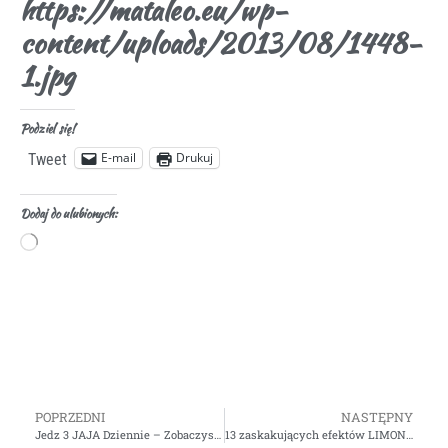
https://mataleo.eu/wp-
content/uploads/2013/08/1448-
1.jpg
Podziel się!
E-mail
Drukuj
Tweet
Dodaj do ulubionych:
POPRZEDNI
NASTĘPNY
Jedz 3 JAJA Dziennie – Zobaczysz co się stanie
13 zaskakujących efektów LIMONKI – Gosia Klos