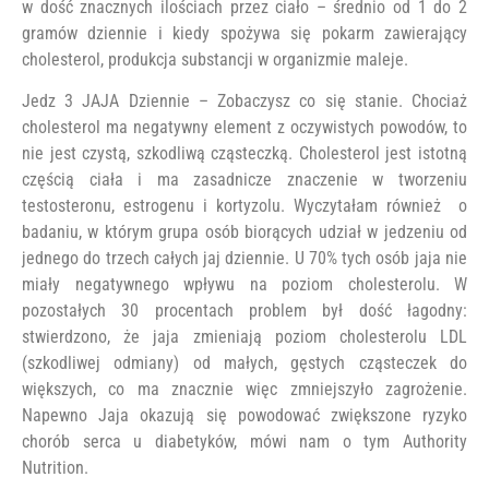
w dość znacznych ilościach przez ciało – średnio od 1 do 2
gramów dziennie i kiedy spożywa się pokarm zawierający
cholesterol, produkcja substancji w organizmie maleje.
Jedz 3 JAJA Dziennie – Zobaczysz co się stanie. Chociaż
cholesterol ma negatywny element z oczywistych powodów, to
nie jest czystą, szkodliwą cząsteczką. Cholesterol jest istotną
częścią ciała i ma zasadnicze znaczenie w tworzeniu
testosteronu, estrogenu i kortyzolu. Wyczytałam również o
badaniu, w którym grupa osób biorących udział w jedzeniu od
jednego do trzech całych jaj dziennie. U 70% tych osób jaja nie
miały negatywnego wpływu na poziom cholesterolu. W
pozostałych 30 procentach problem był dość łagodny:
stwierdzono, że jaja zmieniają poziom cholesterolu LDL
(szkodliwej odmiany) od małych, gęstych cząsteczek do
większych, co ma znacznie więc zmniejszyło zagrożenie.
Napewno Jaja okazują się powodować zwiększone ryzyko
chorób serca u diabetyków, mówi nam o tym Authority
Nutrition.