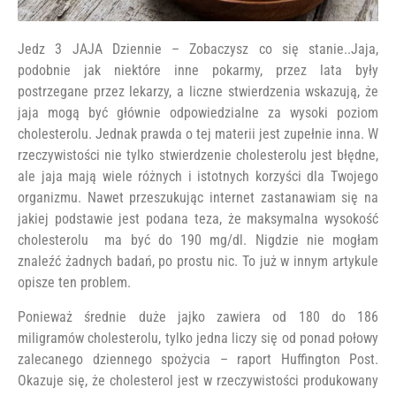
Jedz 3 JAJA Dziennie – Zobaczysz co się stanie..Jaja,
podobnie jak niektóre inne pokarmy, przez lata były
postrzegane przez lekarzy, a liczne stwierdzenia wskazują, że
jaja mogą być głównie odpowiedzialne za wysoki poziom
cholesterolu. Jednak prawda o tej materii jest zupełnie inna. W
rzeczywistości nie tylko stwierdzenie cholesterolu jest błędne,
ale jaja mają wiele różnych i istotnych korzyści dla Twojego
organizmu. Nawet przeszukując internet zastanawiam się na
jakiej podstawie jest podana teza, że maksymalna wysokość
cholesterolu ma być do 190 mg/dl. Nigdzie nie mogłam
znaleźć żadnych badań, po prostu nic. To już w innym artykule
opisze ten problem.
Ponieważ średnie duże jajko zawiera od 180 do 186
miligramów cholesterolu, tylko jedna liczy się od ponad połowy
zalecanego dziennego spożycia – raport Huffington Post.
Okazuje się, że cholesterol jest w rzeczywistości produkowany