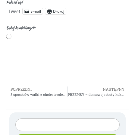
Podziel się!
E-mail
Drukuj
Tweet
Dodaj do ulubionych:
POPRZEDNI
NASTĘPNY
8 sposobów walki z cholesterolem – Gosia Klos
PRZEPISY – domowej roboty kokosowe przepisy na czekoladę