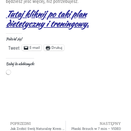
będziesz jeść więcej, niż potrzebujesz.
Tutaj kliknij po taki plan
dietetyczny i treningowy.
Podziel się!
E-mail
Drukuj
Tweet
Dodaj do ulubionych:
POPRZEDNI
NASTĘPNY
Jak Zrobić Swój Naturalny Krem do Usuwania Rozstępów
Płaski Brzuch w 7 min – VIDEO