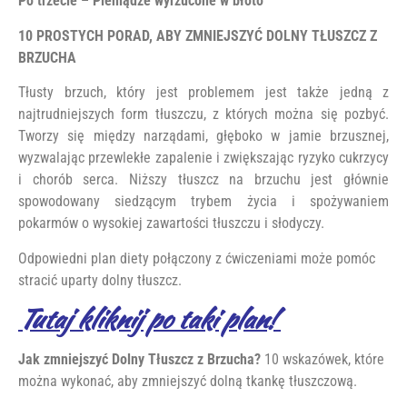
Po trzecie – Pieniądze wyrzucone w błoto
10 PROSTYCH PORAD, ABY ZMNIEJSZYĆ DOLNY TŁUSZCZ Z
BRZUCHA
Tłusty brzuch, który jest problemem jest także jedną z
najtrudniejszych form tłuszczu, z których można się pozbyć.
Tworzy się między narządami, głęboko w jamie brzusznej,
wyzwalając przewlekłe zapalenie i zwiększając ryzyko cukrzycy
i chorób serca. Niższy tłuszcz na brzuchu jest głównie
spowodowany siedzącym trybem życia i spożywaniem
pokarmów o wysokiej zawartości tłuszczu i słodyczy.
Odpowiedni plan diety połączony z ćwiczeniami może pomóc
stracić uparty dolny tłuszcz.
Tutaj kliknij po taki plan!
Jak zmniejszyć Dolny Tłuszcz z Brzucha?
10 wskazówek, które
można wykonać, aby zmniejszyć dolną tkankę tłuszczową.