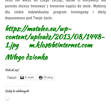
Jeśli nie wiesz od czego zacząć, barak ci motywacji lub
porostu chcesz trenować z trenerem napisz do mnie. Wybiorę
dla ciebie indywidualny program treningowy i dietę
dopasowana pod Twoje życie.
https://mataleo.eu/wp-
content/uploads/2013/08/1448-
1.jpg m.klos@btinternet.com
Miłego dzionka
Podziel się!
E-mail
Drukuj
Tweet
Dodaj do ulubionych: