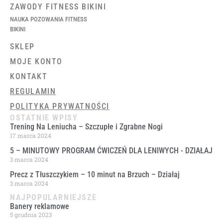
ZAWODY FITNESS BIKINI
NAUKA POZOWANIA FITNESS
BIKINI
SKLEP
MOJE KONTO
KONTAKT
REGULAMIN
POLITYKA PRYWATNOŚCI
OSTATNIE WPISY
Trening Na Leniucha – Szczupłe i Zgrabne Nogi
17 marca 2024
5 – MINUTOWY PROGRAM ĆWICZEŃ DLA LENIWYCH ​- DZIAŁAJ
3 marca 2024
Precz z Tłuszczykiem – 10 minut na Brzuch – Działaj
3 marca 2024
NAJPOPULARNIEJSZE
Banery reklamowe
5 grudnia 2023