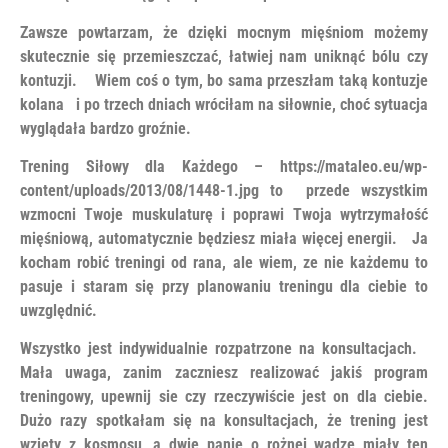
Zawsze powtarzam, że dzięki mocnym mięśniom możemy
skutecznie się przemieszczać, łatwiej nam uniknąć bólu czy
kontuzji. Wiem coś o tym, bo sama przeszłam taką kontuzje
kolana i po trzech dniach wróciłam na siłownie, choć sytuacja
wyglądała bardzo groźnie.
Trening Siłowy dla Każdego – https://mataleo.eu/wp-
content/uploads/2013/08/1448-1.jpg to przede wszystkim
wzmocni Twoje muskulaturę i poprawi Twoja wytrzymałość
mięśniową, automatycznie będziesz miała więcej energii. Ja
kocham robić treningi od rana, ale wiem, ze nie każdemu to
pasuje i staram się przy planowaniu treningu dla ciebie to
uwzględnić.
Wszystko jest indywidualnie rozpatrzone na konsultacjach.
Mała uwaga, zanim zaczniesz realizować jakiś program
treningowy, upewnij sie czy rzeczywiście jest on dla ciebie.
Dużo razy spotkałam się na konsultacjach, że trening jest
wzięty z kosmosu, a dwie panie o rożnej wadze miały ten