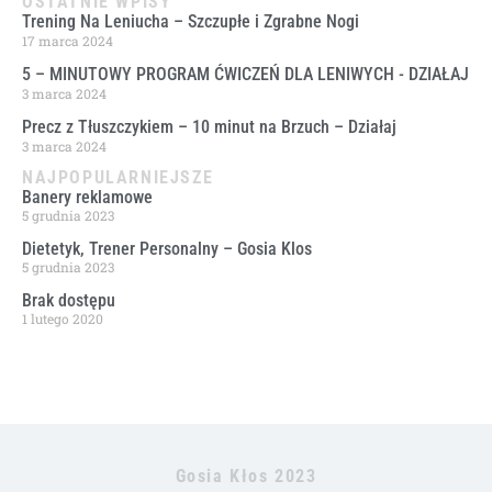
OSTATNIE WPISY
Trening Na Leniucha – Szczupłe i Zgrabne Nogi
17 marca 2024
5 – MINUTOWY PROGRAM ĆWICZEŃ DLA LENIWYCH ​- DZIAŁAJ
3 marca 2024
Precz z Tłuszczykiem – 10 minut na Brzuch – Działaj
3 marca 2024
NAJPOPULARNIEJSZE
Banery reklamowe
5 grudnia 2023
Dietetyk, Trener Personalny – Gosia Klos
5 grudnia 2023
Brak dostępu
1 lutego 2020
Gosia Kłos 2023