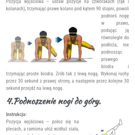
Pozycja wyjściowa – ustaw pozycje na czworakach (rąk i
kolanach), trzymając
prawe kolano pod kątem 90 stopni, powoli
podnieś nogę
w prawo,
podając ją
równolegle do
podłoża, nie
podnosząc
prawego
biodra i
trzymając proste biodra. Zrób tak z lewą nogą. Wykonaj ruchy
przez 30 sekund z prawej strony, a następnie przez kolejne 30
sekund przejdź na lewą nogę.
4.Podnoszenie nogi do góry.
Instrukcja:
Pozycja wyjściowa – połoz się na
plecach, a ramiona ułóż wzdłuż ciała,