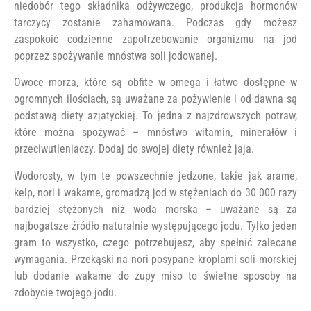
niedobór tego składnika odżywczego, produkcja hormonów
tarczycy zostanie zahamowana. Podczas gdy możesz
zaspokoić codzienne zapotrzebowanie organizmu na jod
poprzez spożywanie mnóstwa soli jodowanej.
Owoce morza, które są obfite w omega i łatwo dostępne w
ogromnych ilościach, są uważane za pożywienie i od dawna są
podstawą diety azjatyckiej. To jedna z najzdrowszych potraw,
które można spożywać – mnóstwo witamin, minerałów i
przeciwutleniaczy. Dodaj do swojej diety również jaja.
Wodorosty, w tym te powszechnie jedzone, takie jak arame,
kelp, nori i wakame, gromadzą jod w stężeniach do 30 000 razy
bardziej stężonych niż woda morska – uważane są za
najbogatsze źródło naturalnie występującego jodu. Tylko jeden
gram to wszystko, czego potrzebujesz, aby spełnić zalecane
wymagania. Przekąski na nori posypane kroplami soli morskiej
lub dodanie wakame do zupy miso to świetne sposoby na
zdobycie twojego jodu.