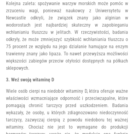
Kolejna zaleta: spożywanie warzyw morskich może pomóc w
zrzuceniu wagi, ponieważ naukowcy z Uniwersytetu w
Newcastle odkryli, że związek znany jako alginian w
wodorostach jest najbardziej skuteczny w zapobieganiu
wchłanianiu tłuszczu w jelitach. W rzeczywistości, badania
odkryły, że może zmniejszyć szybkość wchłaniania tłuszczu o
75 procent ze względu na jego działanie hamujące na enzym
trawienny znany jako lipaza. To nawet przewyższa możliwości
większości zabiegów przeciw otyłości dostępnych na półkach
sklepowych.
3. Weź swoją witaminę D
Wiele osób cierpi na niedobór witaminy D, która oferuje ważne
właściwości wzmacniające odporność i przeciwzapalne, które
pomagają chronić tarczycy przed uszkodzeniem. Badania
wykazały, że osoby, u których zdiagnozowano niedoczynność
tarczycy, zazwyczaj cierpią z powodu niedoboru tej ważnej
witaminy. Chociaż nie jest to wymagane do produkcji