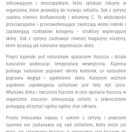
odtruwającym i moczopędnym, który spłukuje toksyny w
organizmie, które prowadzą do rozwoju cellulitu. Sok z cytryny
zawiera również bioflawonoidy i witaminę C. Te właściwości
przeciwzapalne i przeciwutleniające zwalczają wolne rodniki i
zapobiegają rozkładowi kolagenu – struktury wspierającej
skórę. Sok z cytryny zachowuje również magazyny elastyny,
które działają jak naturalne wypełniacze skóry.
Pieprz kajeński jest naturalnym spalaczem tłuszczu i działa
naturalnie podnosząc temperaturę wewnętrzną. Kajenna
pomaga naturalnie poprawić obroty komórek, co naturalnie
poprawia wygląd i ujędrnienie skóry. Kolejnym ważnym
aspektem zapobiegania cellulitowi jest twój styl życia.
Właściwa dieta i ćwiczenia fizyczne w celu spalania tłuszczu w
organizmie znacznie zmniejszają cellulit, a jednocześnie
pomagają utrzymać ogólny ogólny stan zdrowia.
Prosta mieszanka napoju z sokiem z cytryny i pieprzem
cayenne nie zastanawia się nad cellulitem, który może już
mieć, ale utrzymanie tłuszczu w organizmie jest kluczem do