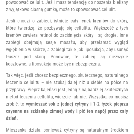
powodować cellulit. Jeśli masz tendencję do noszenia bielizny
z wyjątkowo ciasną gumką, może to spowodować cellulit.
Jeśli chodzi o zabiegi, istnieje cały rynek kremów do skóry,
które twierdzą, że pozbywają się cellulitu. Większość z tych
kremów zawiera retinol do zaciśnięcia skóry i są drogie. Inne
zabiegi obejmują sesje masażu, aby przełamać wygląd
wgłębienia w skórze, a zabiegi takie jak liposukcja, aby usunąć
tłuszcz pod skórą. Ponownie, te zabiegi są niezwykle
kosztowne, a liposukcja może być niebezpieczna.
Tak więc, jeśli chcesz bezpiecznego, skutecznego, naturalnego
leczenia cellulitu – nie szukaj dalej niż u siebie na półce na
przyprawy. Pieprz kajeński jest jedną z najbardziej skutecznych
metod leczenia cellulitu, wierzcie lub nie. Wszystko, co musisz
zrobić, to
wymieszać sok z jednej cytryny i 1-2 łyżek pieprzu
cayenne na szklankę zimnej wody i pić ten napój przez cały
dzień.
Mieszanka działa, ponieważ cytryny są naturalnym środkiem