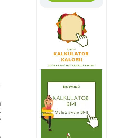
i
w
y