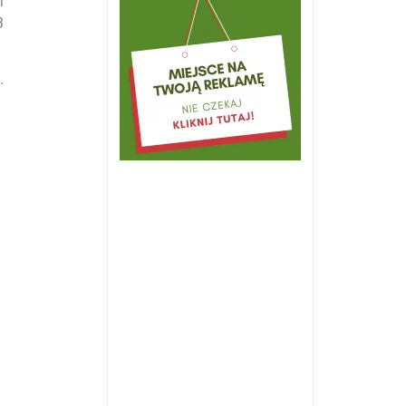
i
3
.