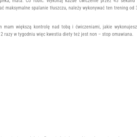
, piłka, mata. Co robić: Wykonaj każde ćwiczenie przez 45 sekund 
ać maksymalne spalanie tłuszczu, należy wykonywać ten trening od 
 mam większą kontrolę nad tobą i ćwiczeniami, jakie wykonujesz
2 razy w tygodniu więc kwestia diety też jest non – stop omawiana.