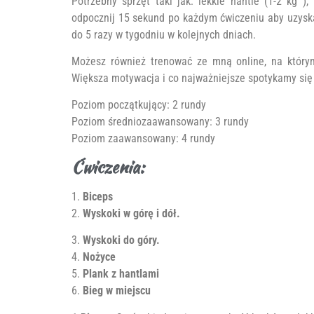
Potrzebny sprzęt taki jak: lekkie hantle (1-2 kg )
odpocznij 15 sekund po każdym ćwiczeniu aby uzysk
do 5 razy w tygodniu w kolejnych dniach.
Możesz również trenować ze mną online, na którym
Większa motywacja i co najważniejsze spotykamy się 
Poziom początkujący: 2 rundy
Poziom średniozaawansowany: 3 rundy
Poziom zaawansowany: 4 rundy
Ćwiczenia:
1.
Biceps
2.
Wyskoki w górę i dół.
3.
Wyskoki do góry.
4.
Nożyce
5.
Plank z hantlami
6.
Bieg w miejscu