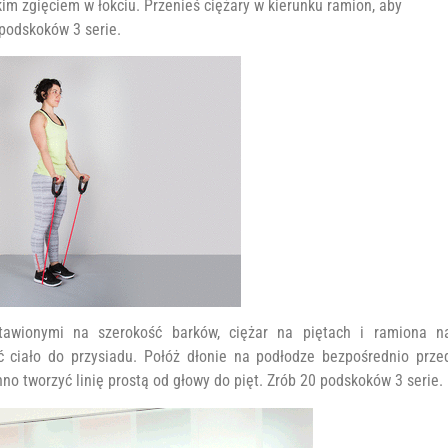
im zgięciem w łokciu. Przenieś ciężary w kierunku ramion, aby
 podskoków 3 serie.
tawionymi na szerokość barków, ciężar na piętach i ramiona n
ść ciało do przysiadu. Połóż dłonie na podłodze bezpośrednio prze
o tworzyć linię prostą od głowy do pięt. Zrób 20 podskoków 3 serie.