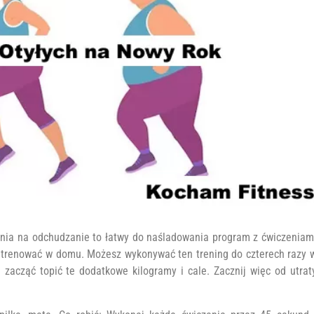
enia na odchudzanie to łatwy do naśladowania program z ćwiczeniam
j trenować w domu. Możesz wykonywać ten trening do czterech razy 
i zacząć topić te dodatkowe kilogramy i cale. Zacznij więc od utrat