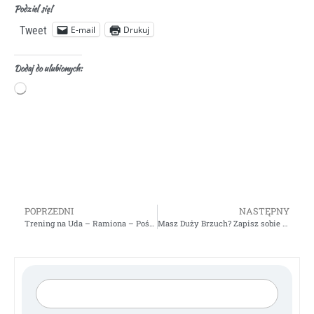
Podziel się!
E-mail
Drukuj
Tweet
Dodaj do ulubionych:
POPRZEDNI
NASTĘPNY
Trening na Uda – Ramiona – Pośladki – Mix Ćwiczeń – Video
Masz Duży Brzuch? Zapisz sobie ten artykuł – Porady