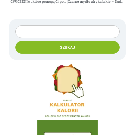
ĆWICZENIA , które pomogą Ci pozbyć swoich TŁUSTYCH BOCZKÓW
Czarne mydło afrykańskie – Dudu-Osun- Cud NATURY
SZUKAJ