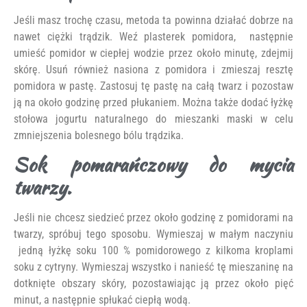
Jeśli masz trochę czasu, metoda ta powinna działać dobrze na
nawet ciężki trądzik. Weź plasterek pomidora, następnie
umieść pomidor w ciepłej wodzie przez około minutę, zdejmij
skórę. Usuń również nasiona z pomidora i zmieszaj resztę
pomidora w pastę. Zastosuj tę pastę na całą twarz i pozostaw
ją na około godzinę przed płukaniem. Można także dodać łyżkę
stołowa jogurtu naturalnego do mieszanki maski w celu
zmniejszenia bolesnego bólu trądzika.
Sok pomarańczowy do mycia
twarzy.
Jeśli nie chcesz siedzieć przez około godzinę z pomidorami na
twarzy, spróbuj tego sposobu. Wymieszaj w małym naczyniu
jedną łyżkę soku 100 % pomidorowego z kilkoma kroplami
soku z cytryny. Wymieszaj wszystko i nanieść tę mieszaninę na
dotknięte obszary skóry, pozostawiając ją przez około pięć
minut, a następnie spłukać ciepłą wodą.