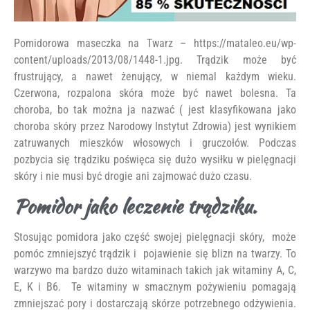
Pomidorowa maseczka na Twarz – https://mataleo.eu/wp-
content/uploads/2013/08/1448-1.jpg. Trądzik może być
frustrujący, a nawet żenujący, w niemal każdym wieku.
Czerwona, rozpalona skóra może być nawet bolesna. Ta
choroba, bo tak można ja nazwać ( jest klasyfikowana jako
choroba skóry przez Narodowy Instytut Zdrowia) jest wynikiem
zatruwanych mieszków włosowych i gruczołów. Podczas
pozbycia się trądziku poświęca się dużo wysiłku w pielęgnacji
skóry i nie musi być drogie ani zajmować dużo czasu.
Pomidor jako leczenie trądziku.
Stosując pomidora jako część swojej pielęgnacji skóry, może
pomóc zmniejszyć trądzik i pojawienie się blizn na twarzy. To
warzywo ma bardzo dużo witaminach takich jak witaminy A, C,
E, K i B6. Te witaminy w smacznym pożywieniu pomagają
zmniejszać pory i dostarczają skórze potrzebnego odżywienia.