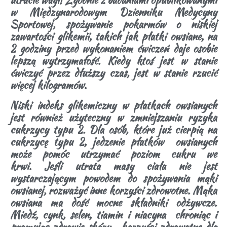
w Międzynarodowym Dzienniku Medycyny
Sportowej, spożywanie pokarmów o niskiej
zawartości glikemii, takich jak płatki owsiane, na
2 godziny przed wykonaniem ćwiczeń daje osobie
lepszą wytrzymałość. Kiedy ktoś jest w stanie
ćwiczyć przez dłuższy czas, jest w stanie rzucić
więcej kilogramów.
Niski indeks glikemiczny w płatkach owsianych
jest również użyteczny w zmniejszaniu ryzyka
cukrzycy typu 2. Dla osób, które już cierpią na
cukrzycę typu 2, jedzenie płatków owsianych
może pomóc utrzymać poziom cukru we
krwi. Jeśli utrata masy ciała nie jest
wystarczającym powodem do spożywania mąki
owsianej, rozważyć inne korzyści zdrowotne. Mąka
owsiana ma dość mocne składniki odżywcze.
Miedź, cynk, selen, tiamin i niacyna chroniąc i
promując zdrowie skóry, korzyści zdrowotne dla