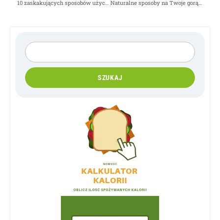
10 zaskakujących sposobów użycia Coca-Coli
Naturalne sposoby na Twoje gorące błyskawice – menopauza
SZUKAJ