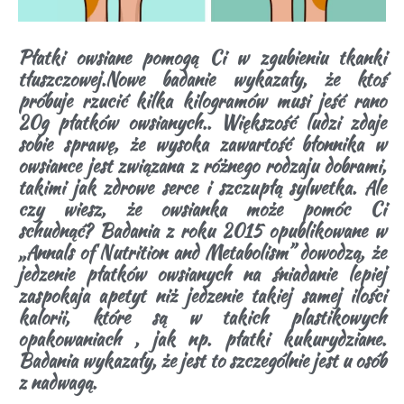
Płatki owsiane pomogą Ci w zgubieniu tkanki
tłuszczowej.Nowe badanie wykazały, że ktoś
próbuje rzucić kilka kilogramów musi jeść rano
20g płatków owsianych..
Większość ludzi zdaje
sobie sprawę, że wysoka zawartość błonnika w
owsiance jest związana z różnego rodzaju dobrami,
takimi jak zdrowe serce i szczupłą sylwetka. Ale
czy wiesz, że owsianka może pomóc Ci
schudnąć?
Badania z roku 2015 opublikowane w
„Annals of Nutrition and Metabolism” dowodzą, że
jedzenie płatków owsianych na śniadanie lepiej
zaspokaja apetyt niż jedzenie takiej samej ilości
kalorii, które są w takich plastikowych
opakowaniach , jak np. płatki kukurydziane.
Badania wykazały, że jest to szczególnie jest u osób
z nadwagą.