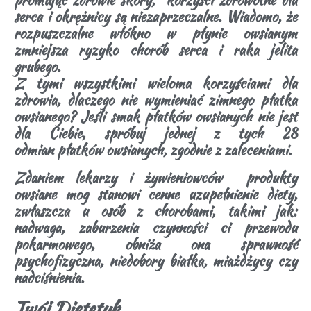
serca i okrężnicy są niezaprzeczalne. Wiadomo, że
rozpuszczalne włókno w płynie owsianym
zmniejsza ryzyko chorób serca i raka jelita
grubego.
Z tymi wszystkimi wieloma korzyściami dla
zdrowia, dlaczego nie wymieniać zimnego płatka
owsianego? Jeśli smak płatków owsianych nie jest
dla Ciebie, spróbuj jednej z tych 28
odmian płatków owsianych, zgodnie z zaleceniami.
Zdaniem lekarzy i żywieniowców produkty
owsiane mog stanowi cenne uzupełnienie diety,
zwłaszcza u osób z chorobami, takimi jak:
nadwaga, zaburzenia czynności ci przewodu
pokarmowego, obniża ona sprawność
psychofizyczna, niedobory białka, miażdżycy czy
nadciśnienia.
Twój Dietetyk