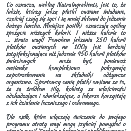
Co oznacza, według NutraIngredients, jest to, że
ludzie, którzy jedzą płatki owsiane śniadanie,
częściej czują się syci i są mniej skłonni do jedzenia
dużego lunchu. Mniejsze posiłki oznaczają ogólny
spożycie niższych kalorii. I niższe kalorie to
…
strata wagi!
Powodem jedzenia 250 kalorii
płatków owsianych na 100g jest bardziej
satysfakcjonujące niż jedzenie 450 kalorii płatków
śmieciowych może być, ponieważ
owsianka kompleksowo pokrywają
zapotrzebowanie na składniki odżywcze
organizmu. Sportowcy cenią płatki owsiane za to,
że są źródłem siły, kobiety za właściwości
odchudzające i odmładzające, a lekarze korzystają
z ich działania leczniczego i ochronnego.
Dla osób, które włączają ćwiczenia do swojego
programu utraty wagi mogą szybciej pomysleć o
utracie wagi! Zgodnie z badaniami opublikowanymi