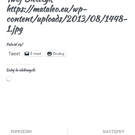
https://mataleo.eu/wp-
content/uploads/2013/08/1448-
1.jpg
Podziel się!
E-mail
Drukuj
Tweet
Dodaj do ulubionych:
POPRZEDNI
NASTĘPNY