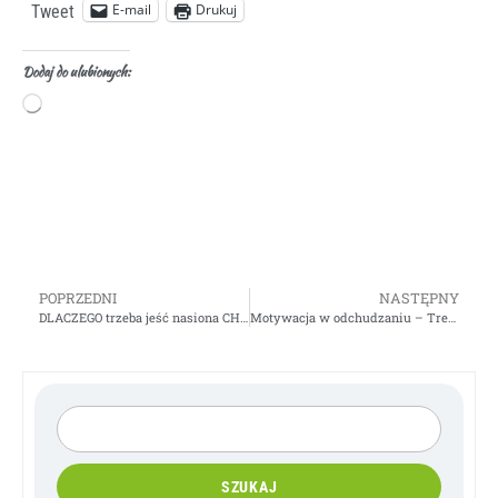
E-mail
Drukuj
Tweet
Dodaj do ulubionych:
POPRZEDNI
NASTĘPNY
DLACZEGO trzeba jeść nasiona CHIA i JAK JE WYKORZYSTAĆ
Motywacja w odchudzaniu – Trening dla Ciebie – VIDEO
SZUKAJ