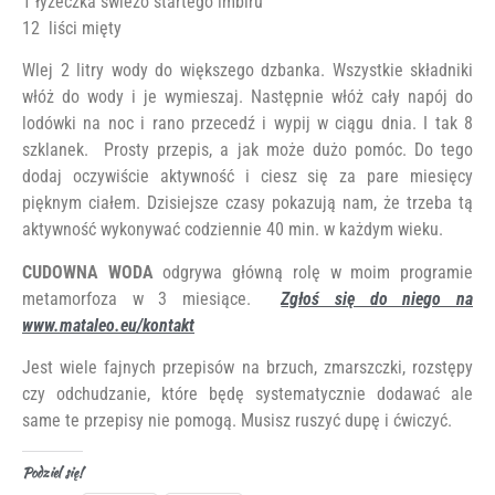
1 łyżeczka świeżo startego imbiru
12 liści mięty
Wlej 2 litry wody do większego dzbanka. Wszystkie składniki
włóż do wody i je wymieszaj. Następnie włóż cały napój do
lodówki na noc i rano przecedź i wypij w ciągu dnia. I tak 8
szklanek. Prosty przepis, a jak może dużo pomóc. Do tego
dodaj oczywiście aktywność i ciesz się za pare miesięcy
pięknym ciałem. Dzisiejsze czasy pokazują nam, że trzeba tą
aktywność wykonywać codziennie 40 min. w każdym wieku.
CUDOWNA WODA
odgrywa główną rolę w moim programie
metamorfoza w 3 miesiące.
Zgłoś się do niego na
www.mataleo.eu/kontakt
Jest wiele fajnych przepisów na brzuch, zmarszczki, rozstępy
czy odchudzanie, które będę systematycznie dodawać ale
same te przepisy nie pomogą. Musisz ruszyć dupę i ćwiczyć.
Podziel się!