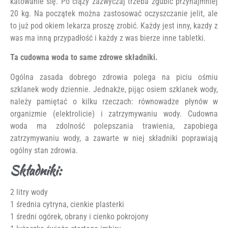
katowanie się. Po ciązy zazwyczaj trzeba zgubić przynajmniej
20 kg. Na początek można zastosować oczyszczanie jelit, ale
to już pod okiem lekarza proszę zrobić. Każdy jest inny, kazdy z
was ma inną przypadłość i każdy z was bierze inne tabletki.
Ta cudowna woda to same zdrowe składniki.
Ogólna zasada dobrego zdrowia polega na piciu ośmiu
szklanek wody dziennie. Jednakże, pijąc osiem szklanek wody,
należy pamiętać o kilku rzeczach: równowadze płynów w
organizmie (elektrolicie) i zatrzymywaniu wody. Cudowna
woda ma zdolność polepszania trawienia, zapobiega
zatrzymywaniu wody, a zawarte w niej składniki poprawiają
ogólny stan zdrowia.
Składniki:
2 litry wody
1 średnia cytryna, cienkie plasterki
1 średni ogórek, obrany i cienko pokrojony