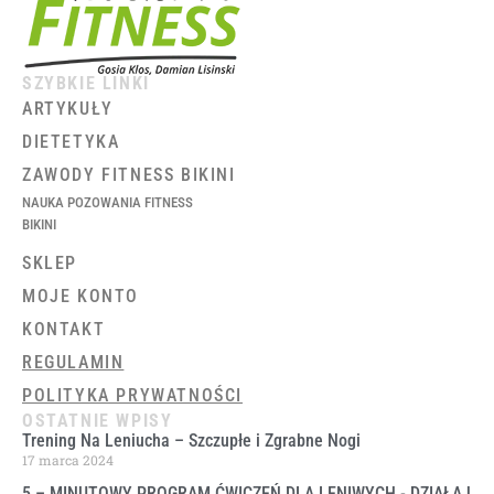
SZYBKIE LINKI
ARTYKUŁY
DIETETYKA
ZAWODY FITNESS BIKINI
NAUKA POZOWANIA FITNESS
BIKINI
SKLEP
MOJE KONTO
KONTAKT
REGULAMIN
POLITYKA PRYWATNOŚCI
OSTATNIE WPISY
Trening Na Leniucha – Szczupłe i Zgrabne Nogi
17 marca 2024
5 – MINUTOWY PROGRAM ĆWICZEŃ DLA LENIWYCH ​- DZIAŁAJ