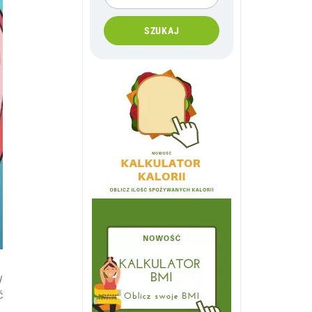
SZUKAJ
y
ć