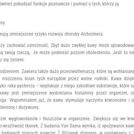
ównież pobudzać funkcje poznawcze i pamięć u tych, którzy ją
ny.
 mają zmniejszone ryzyko rozwoju choroby Alzheimera.
ależy zachować ostrożność. Zbyt dużo zwykłej kawy może spowodowa
są twoją rzeczą, że może podnieść poziom cholesterolu. Jeśli to ni
sz się życiem.
odzeniem. Zawiera także dużo przeciwutleniaczy, które są wchłanian
ą niszczeniu ścian tych narządów przez wolne rodniki. Kawa dzięk
o raka pęcherza – wypłukuje z niego szkodliwe substancje, które s
wy jest zmniejszenie wydzielania histaminy przez organizm, c
iega. Wspomniałem już, że kawa stymuluje naczynia krwionośne i j
tleniony i dożywiony.
izm węglowodanów i tłuszczów w organizmie. Zwiększa się we krw
lino-wrażliwość tkanek. Z badania Van Dama wynika, iż spożywanie kaw
d badanych pijących powyżej 7 filiżanek dziennie, w porównaniu z 