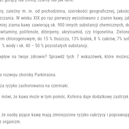
, zależny m. in. od pochodzenia, szerokości geograficznej, jakośc
zczania. W wieku XIX po raz pierwszy wyizolowano z ziaren kawy, ja
z niej ziarna kawy zawierają ok. 900 innych substancji chemicznych, d
itaminy, polifenole, diterpeny, akryloamid, czy trigonelina. Zielon
em chlorogenowym, do 15 % tłuszczu, 13% białek, 8 % cukrów, 7% sol
% wody i ok. 40 – 50 % pozostałych substancji.
 wpływ na twoje zdrowie? Sprawdź tych 7 wskazówek, które możes
ko rozwoju choroby Parkinsona.
za ryzyko zachorowania na czerniaki.
ayo mówi, że kawa może w tym pomóc. Kofeina daje dodatkowy zastrzyk
, że osoby pijące kawę mają zmniejszone ryzyko cukrzycy i poprawiaj
z organizm.