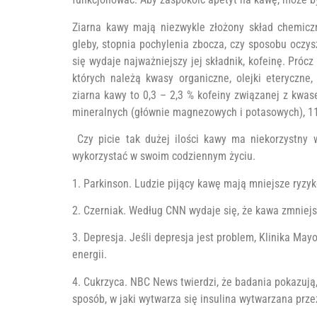
Ziarna kawy mają niezwykle złożony skład chemiczny
gleby, stopnia pochylenia zbocza, czy sposobu oczys
się wydaje najważniejszy jej składnik, kofeinę. Próc
których należą kwasy organiczne, olejki eteryczne, w
ziarna kawy to 0,3 – 2,3 % kofeiny związanej z kwas
mineralnych (głównie magnezowych i potasowych), 11 
Czy picie tak dużej ilości kawy ma niekorzystny
wykorzystać w swoim codziennym życiu.
1. Parkinson. Ludzie pijący kawę mają mniejsze ryzy
2. Czerniak. Według CNN wydaje się, że kawa zmniejs
3. Depresja. Jeśli depresja jest problem, Klinika M
energii.
4. Cukrzyca. NBC News twierdzi, że badania pokazują
sposób, w jaki wytwarza się insulina wytwarzana prze