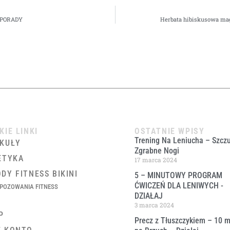
 PORADY
Herbata hibiskusowa ma
KIE LINKI
OSTATNIE WPISY
Trening Na Leniucha – Szczu
KUŁY
Zgrabne Nogi
ETYKA
17 marca 2024
DY FITNESS BIKINI
5 – MINUTOWY PROGRAM
ĆWICZEŃ DLA LENIWYCH ​-
POZOWANIA FITNESS
DZIAŁAJ
3 marca 2024
P
Precz z Tłuszczykiem – 10 m