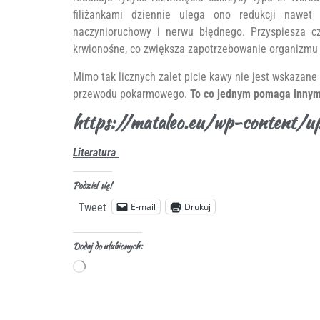
filiżankami dziennie ulega ono redukcji nawe
naczynioruchowy i nerwu błędnego. Przyspiesza c
krwionośne, co zwiększa zapotrzebowanie organizmu 
Mimo tak licznych zalet picie kawy nie jest wskazane
przewodu pokarmowego.
To co jednym pomaga innym
https://mataleo.eu/wp-content/
Literatura
Podziel się!
E-mail
Drukuj
Tweet
Dodaj do ulubionych: