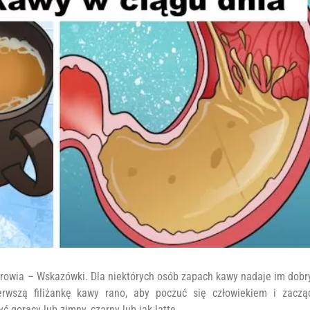
drowia – Wskazówki. Dla niektórych osób zapach kawy nadaje im dobr
rwszą filiżankę kawy rano, aby poczuć się człowiekiem i zaczą
 gorący lub zimny, czarny lub jak latte.