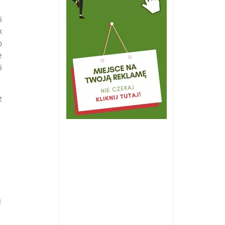
i
k
o
e
i
z
ą