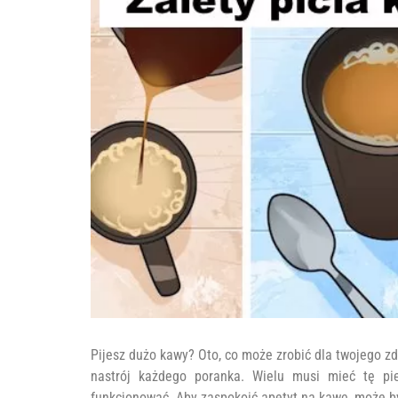
Pijesz dużo kawy? Oto, co może zrobić dla twojego z
nastrój każdego poranka. Wielu musi mieć tę pie
funkcjonować. Aby zaspokoić apetyt na kawę, może być