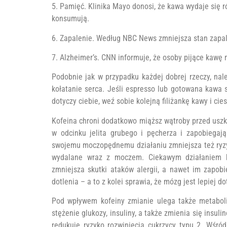
5. Pamięć. Klinika Mayo donosi, że kawa wydaje się r
konsumują.
6. Zapalenie. Według NBC News zmniejsza stan zapal
7. Alzheimer’s. CNN informuje, że osoby pijące kawę
Podobnie jak w przypadku każdej dobrej rzeczy, n
kołatanie serca. Jeśli espresso lub gotowana kawa 
dotyczy ciebie, weź sobie kolejną filiżankę kawy i cie
Kofeina chroni dodatkowo miąższ wątroby przed uszk
w odcinku jelita grubego i pęcherza i zapobiegaj
swojemu moczopędnemu działaniu zmniejsza też ryzyk
wydalane wraz z moczem. Ciekawym działaniem ka
zmniejsza skutki ataków alergii, a nawet im zapob
dotlenia – a to z kolei sprawia, że mózg jest lepiej do
Pod wpływem kofeiny zmianie ulega także metabol
stężenie glukozy, insuliny, a także zmienia się insu
redukuje ryzyko rozwinięcia cukrzycy typu 2. Wśró