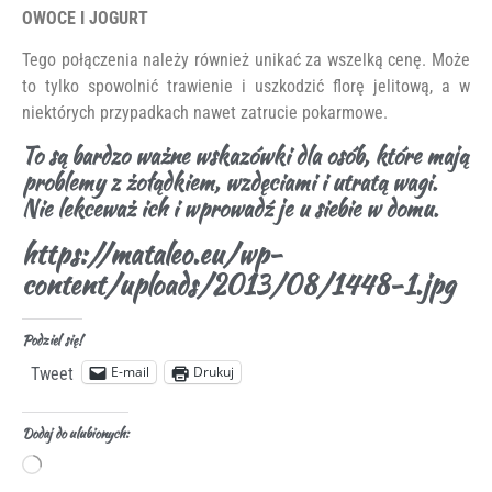
OWOCE I JOGURT
Tego połączenia należy również unikać za wszelką cenę. Może
to tylko spowolnić trawienie i uszkodzić florę jelitową, a w
niektórych przypadkach nawet zatrucie pokarmowe.
To są bardzo ważne wskazówki dla osób, które mają
problemy z żołądkiem, wzdęciami i utratą wagi.
Nie lekceważ ich i wprowadź je u siebie w domu.
https://mataleo.eu/wp-
content/uploads/2013/08/1448-1.jpg
Podziel się!
E-mail
Drukuj
Tweet
Dodaj do ulubionych: