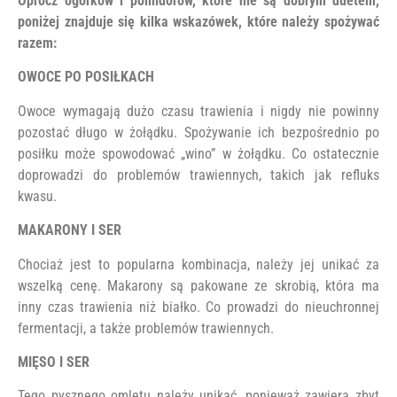
Oprócz ogórków i pomidorów, które nie są dobrym duetem,
poniżej znajduje się kilka wskazówek, które należy spożywać
razem:
OWOCE PO POSIŁKACH
Owoce wymagają dużo czasu trawienia i nigdy nie powinny
pozostać długo w żołądku. Spożywanie ich bezpośrednio po
posiłku może spowodować „wino” w żołądku. Co ostatecznie
doprowadzi do problemów trawiennych, takich jak refluks
kwasu.
MAKARONY I SER
Chociaż jest to popularna kombinacja, należy jej unikać za
wszelką cenę. Makarony są pakowane ze skrobią, która ma
inny czas trawienia niż białko. Co prowadzi do nieuchronnej
fermentacji, a także problemów trawiennych.
MIĘSO I SER
Tego pysznego omletu należy unikać, ponieważ zawiera zbyt