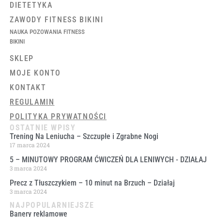
DIETETYKA
ZAWODY FITNESS BIKINI
NAUKA POZOWANIA FITNESS
BIKINI
SKLEP
MOJE KONTO
KONTAKT
REGULAMIN
POLITYKA PRYWATNOŚCI
OSTATNIE WPISY
Trening Na Leniucha – Szczupłe i Zgrabne Nogi
17 marca 2024
5 – MINUTOWY PROGRAM ĆWICZEŃ DLA LENIWYCH ​- DZIAŁAJ
3 marca 2024
Precz z Tłuszczykiem – 10 minut na Brzuch – Działaj
3 marca 2024
NAJPOPULARNIEJSZE
Banery reklamowe