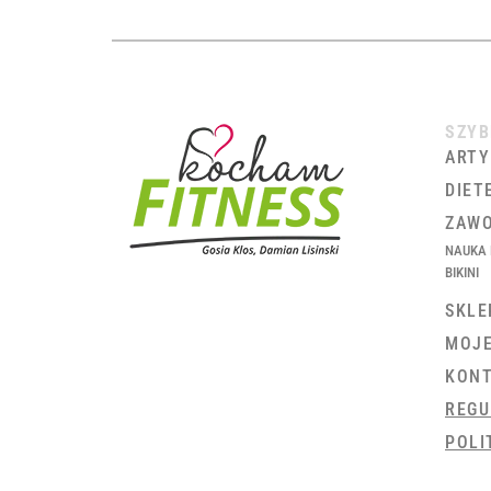
SZYB
ARTY
DIET
ZAWO
NAUKA 
BIKINI
SKLE
MOJ
KON
REGU
POLI