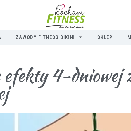
A
ZAWODY FITNESS BIKINI
SKLEP
M
efekty 4-dniowej z
ej