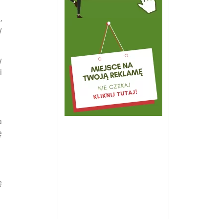
,
y
y
i
a
ę
ę