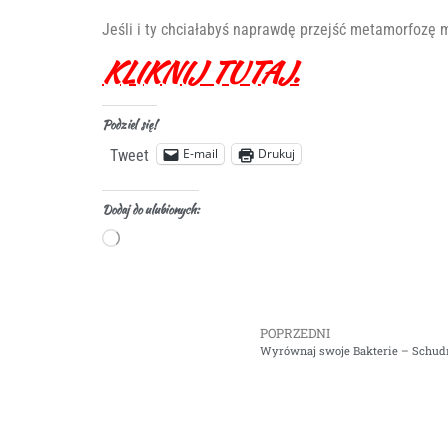
Jeśli i ty chciałabyś naprawdę przejść metamorfozę m
KLIKNIJ TUTAJ.
Podziel się!
E-mail
Drukuj
Tweet
Dodaj do ulubionych:
POPRZEDNI
Wyrównaj swoje Bakterie – Schudn