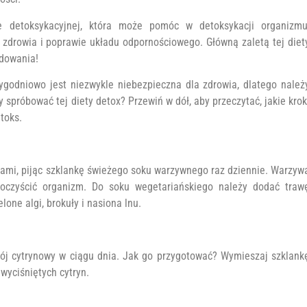
e detoksykacyjnej, która może pomóc w detoksykacji organizmu
 zdrowia i poprawie układu odpornościowego. Główną zaletą tej diet
adowania!
tygodniowo jest niezwykle niebezpieczna dla zdrowia, dlatego należ
 spróbować tej diety detox? Przewiń w dół, aby przeczytać, jakie krok
toks.
nami, pijąc szklankę świeżego soku warzywnego raz dziennie. Warzyw
 oczyścić organizm. Do soku wegetariańskiego należy dodać traw
elone algi, brokuły i nasiona lnu.
apój cytrynowy w ciągu dnia. Jak go przygotować? Wymieszaj szklank
wyciśniętych cytryn.