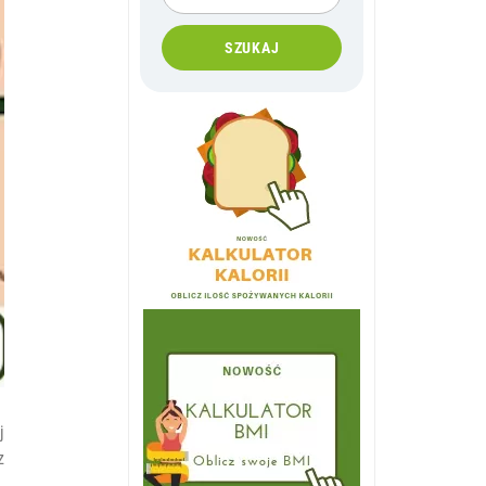
SZUKAJ
j
z