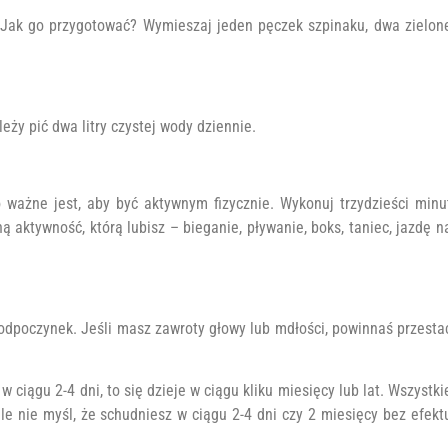
 Jak go przygotować? Wymieszaj jeden pęczek szpinaku, dwa zielon
eży pić dwa litry czystej wody dziennie.
 ważne jest, aby być aktywnym fizycznie. Wykonuj trzydzieści minu
 aktywność, którą lubisz – bieganie, pływanie, boks, taniec, jazdę n
odpoczynek. Jeśli masz zawroty głowy lub mdłości, powinnaś przesta
w ciągu 2-4 dni, to się dzieje w ciągu kliku miesięcy lub lat. Wszystki
le nie myśl, że schudniesz w ciągu 2-4 dni czy 2 miesięcy bez efekt