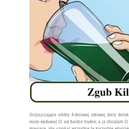
Oczyszczające efekty 4-dniowej zdrowej diety detoks
może wydawać Ci się bardzo trudne, a ja chciałam Ci
miesiące, aby uzyskać wszystkie te korzystne właściw