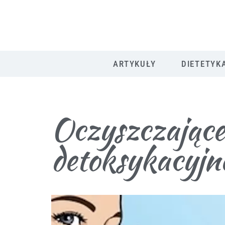
ARTYKUŁY
DIETETYK
Oczyszczające 
detoksykacyjn