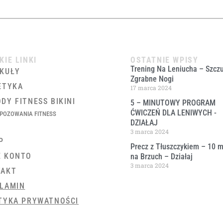
KIE LINKI
OSTATNIE WPISY
Trening Na Leniucha – Szczu
KUŁY
Zgrabne Nogi
ETYKA
17 marca 2024
DY FITNESS BIKINI
5 – MINUTOWY PROGRAM
ĆWICZEŃ DLA LENIWYCH ​-
POZOWANIA FITNESS
DZIAŁAJ
3 marca 2024
P
Precz z Tłuszczykiem – 10 m
E KONTO
na Brzuch – Działaj
3 marca 2024
TAKT
LAMIN
TYKA PRYWATNOŚCI