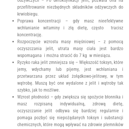
odżywczych – Po detoksyfikacji jelit, pozwala ona na
przefiltrowanie niezbędnych składników odżywczych do
krwiobiegu.
Poprawa koncentracji – gdy masz nieefektywne
wchłanianie witaminy i złą dietę, często tracisz
koncentrację.
Rozpoczęcie wzrostu masy mięśniowej – z pomocą
oczyszczania jelit, utrata masy ciała jest bardzo
wspomagana i można stracić do 7 kg w miesiącu.
Ryzyko raka jelit zmniejsza się – Większość toksyn, które
jemy, wdychamy lub pijemy, jest wchłaniana i
przetwarzana przez układ żołądkowo-jelitowy, w tym
wątrobę. Muszą być one wydalone z jelit i wątroby tak
szybko, jak to możliwe.
Wzrost płodności – gdy zwiększa się spożycie błonnika i
masz rozpisaną indywidualną, zdrową dietę,
oczyszczanie jelit odbywa się bardziej regularnie i
pomaga pozbyć się niepożądanych toksyn i substancji
chemicznych, które mogą wpływać na zdrowie plemników