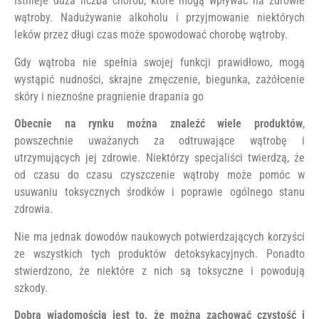
Istnieje duża liczba chorób, które mogą wpływać na zdrowie
wątroby. Nadużywanie alkoholu i przyjmowanie niektórych
leków przez długi czas może spowodować chorobę wątroby.
Gdy wątroba nie spełnia swojej funkcji prawidłowo, mogą
wystąpić nudności, skrajne zmęczenie, biegunka, zażółcenie
skóry i nieznośne pragnienie drapania go
Obecnie na rynku można znaleźć wiele produktów
,
powszechnie uważanych za odtruwające wątrobę i
utrzymujących jej zdrowie. Niektórzy specjaliści twierdzą, że
od czasu do czasu czyszczenie wątroby może pomóc w
usuwaniu toksycznych środków i poprawie ogólnego stanu
zdrowia.
Nie ma jednak dowodów naukowych potwierdzających korzyści
ze wszystkich tych produktów detoksykacyjnych. Ponadto
stwierdzono, że niektóre z nich są toksyczne i powodują
szkody.
Dobrą wiadomością jest to, że można zachować czystość i