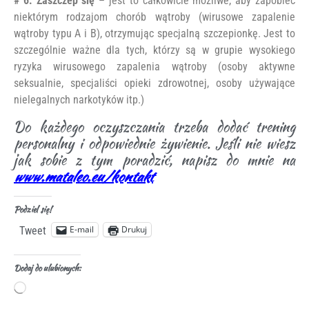
# 6. Zaszczep się
– jest to całkowicie możliwe, aby zapobiec
niektórym rodzajom chorób wątroby (wirusowe zapalenie
wątroby typu A i B), otrzymując specjalną szczepionkę. Jest to
szczególnie ważne dla tych, którzy są w grupie wysokiego
ryzyka wirusowego zapalenia wątroby (osoby aktywne
seksualnie, specjaliści opieki zdrowotnej, osoby używające
nielegalnych narkotyków itp.)
Do każdego oczyszczania trzeba dodać trening
personalny i odpowiednie żywienie. Jeśli nie wiesz
jak sobie z tym poradzić, napisz do mnie na
www.mataleo.eu/kontakt
Podziel się!
E-mail
Drukuj
Tweet
Dodaj do ulubionych: