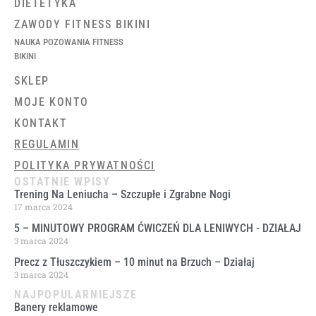
DIETETYKA
ZAWODY FITNESS BIKINI
NAUKA POZOWANIA FITNESS
BIKINI
SKLEP
MOJE KONTO
KONTAKT
REGULAMIN
POLITYKA PRYWATNOŚCI
OSTATNIE WPISY
Trening Na Leniucha – Szczupłe i Zgrabne Nogi
17 marca 2024
5 – MINUTOWY PROGRAM ĆWICZEŃ DLA LENIWYCH ​- DZIAŁAJ
3 marca 2024
Precz z Tłuszczykiem – 10 minut na Brzuch – Działaj
3 marca 2024
NAJPOPULARNIEJSZE
Banery reklamowe