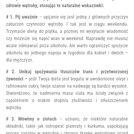
zdrowie wątroby, stosując te naturalne wskazówki:
# 1. Pij uważnie
– upijanie się jest jedną z głównych przyczyn
zaburzeń czynności wątroby. I tak jest w ciągu weekendu.
Trzymacie dietę do piątku, a pózniej mi wysyłacie wiadomość
czy możecie się napić wian w weekend. Naprawdę nie musisz
wcale odmawiać picia alkoholu. Ale warto ograniczyć spożycie
alkoholu do jednego napoju w tygodniu dla kobiet i dwóch –
dla mężczyzn.
# 2. Unikaj spożywania tłuszczów trans i przetworzonej
żywności –
jeśli Twoja dieta jest bogata w uwodornione oleje i
rafinowane cukry, twoje szanse na nadwagę są bardzo wysokie.
Stwierdzono, że nadmierna masa ciała ma ścisły związek z
zapaleniem o niskim stopniu złośliwości i stłuszczeniem
wątroby.
# 3. Mówimy o ziołach
– uznano, że niektóre naturalne
składniki, takie jak ostropest plamisty i kurkuma, uspokajają
proces zapalny w wątrobie i chronią tkankę wątrobową przed