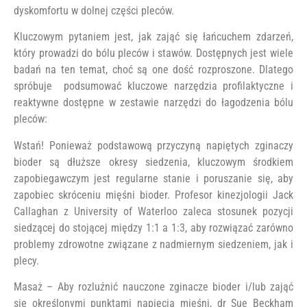
dyskomfortu w dolnej części pleców.
Kluczowym pytaniem jest, jak zająć się łańcuchem zdarzeń,
który prowadzi do bólu pleców i stawów. Dostępnych jest wiele
badań na ten temat, choć są one dość rozproszone. Dlatego
spróbuje podsumować kluczowe narzędzia profilaktyczne i
reaktywne dostępne w zestawie narzędzi do łagodzenia bólu
pleców:
Wstań! Ponieważ podstawową przyczyną napiętych zginaczy
bioder są dłuższe okresy siedzenia, kluczowym środkiem
zapobiegawczym jest regularne stanie i poruszanie się, aby
zapobiec skróceniu mięśni bioder. Profesor kinezjologii Jack
Callaghan z University of Waterloo zaleca stosunek pozycji
siedzącej do stojącej między 1:1 a 1:3, aby rozwiązać zarówno
problemy zdrowotne związane z nadmiernym siedzeniem, jak i
plecy.
Masaż – Aby rozluźnić nauczone zginacze bioder i/lub zająć
się określonymi punktami napięcia mięśni, dr Sue Beckham