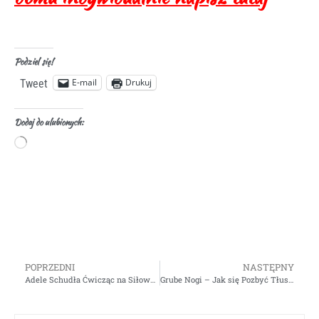
Podziel się!
E-mail
Drukuj
Tweet
Dodaj do ulubionych:
POPRZEDNI
NASTĘPNY
Adele Schudła Ćwicząc na Siłowni Nie Stosując Diety
Grube Nogi – Jak się Pozbyć Tłuszczu – Ćwiczenia