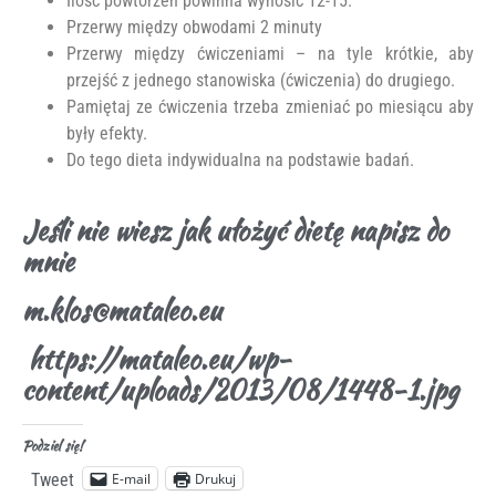
Ilość powtórzeń powinna wynosić 12-15.
Przerwy między obwodami 2 minuty
Przerwy między ćwiczeniami – na tyle krótkie, aby
przejść z jednego stanowiska (ćwiczenia) do drugiego.
Pamiętaj ze ćwiczenia trzeba zmieniać po miesiącu aby
były efekty.
Do tego dieta indywidualna na podstawie badań.
Jeśli nie wiesz jak ułożyć dietę napisz do
mnie
m.klos@mataleo.eu
https://mataleo.eu/wp-
content/uploads/2013/08/1448-1.jpg
Podziel się!
E-mail
Drukuj
Tweet