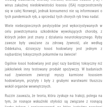
wirus zakaźnej niedokrwistości łososia (ISA) rozprzestrzeniły
się w całej Norwegii, jednak konsumenci nie są informowani o
tych pandemiach ryb, a sprzedaż tych chorych ryb trwa nadal.
Wiele niebezpiecznych pestycydów jest wykorzystywanych w
celu powstrzymania szkodników wywołujących choroby, z
których jeden jest znany z działania neurotoksycznego. Ryby
zawsze były uważane za zdrową żywność, ale według
Oddekalva, dzisiejszy łosoś hodowlany jest jednym z
najbardziej toksycznych pokarmów na świecie!
Ogólnie łosoś hodowlany jest pięć razy bardziej toksyczny niż
jakikolwiek inny testowany produkt spożywczy. W badaniach
nad żywieniem zwierząt myszy karmione łososiem
hodowlanym, przytyły i były z grubymi warstwami tłuszczu
wokół organów wewnętrznych.
Ruzzin zauważa, że ​​teoria, która zyskuje na trakcji, polega na
tym, że rosnące wskaźniki otyłości są związane z rosnącą