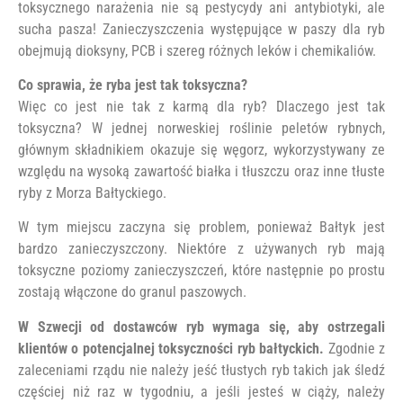
toksycznego narażenia nie są pestycydy ani antybiotyki, ale
sucha pasza! Zanieczyszczenia występujące w paszy dla ryb
obejmują dioksyny, PCB i szereg różnych leków i chemikaliów.
Co sprawia, że ​​ryba jest tak toksyczna?
Więc co jest nie tak z karmą dla ryb? Dlaczego jest tak
toksyczna? W jednej norweskiej roślinie peletów rybnych,
głównym składnikiem okazuje się węgorz, wykorzystywany ze
względu na wysoką zawartość białka i tłuszczu oraz inne tłuste
ryby z Morza Bałtyckiego.
W tym miejscu zaczyna się problem, ponieważ Bałtyk jest
bardzo zanieczyszczony. Niektóre z używanych ryb mają
toksyczne poziomy zanieczyszczeń, które następnie po prostu
zostają włączone do granul paszowych.
W Szwecji od dostawców ryb wymaga się, aby ostrzegali
klientów o potencjalnej toksyczności ryb bałtyckich.
Zgodnie z
zaleceniami rządu nie należy jeść tłustych ryb takich jak śledź
częściej niż raz w tygodniu, a jeśli jesteś w ciąży, należy