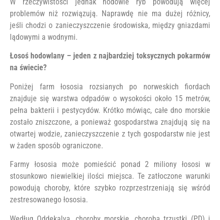
W rzeczywistości jednak hodowle ryb powodują więcej
problemów niż rozwiązują. Naprawdę nie ma dużej różnicy,
jeśli chodzi o zanieczyszczenie środowiska, między gniazdami
lądowymi a wodnymi.
Łosoś hodowlany – jeden z najbardziej toksycznych pokarmów
na świecie?
Poniżej farm łososia rozsianych po norweskich fiordach
znajduje się warstwa odpadów o wysokości około 15 metrów,
pełna bakterii i pestycydów. Krótko mówiąc, całe dno morskie
zostało zniszczone, a ponieważ gospodarstwa znajdują się na
otwartej wodzie, zanieczyszczenie z tych gospodarstw nie jest
w żaden sposób ograniczone.
Farmy łososia może pomieścić ponad 2 miliony łososi w
stosunkowo niewielkiej ilości miejsca. Te zatłoczone warunki
powodują choroby, które szybko rozprzestrzeniają się wśród
zestresowanego łososia.
Według Oddekalva, choroby morskie, choroba trzustki (PD) i