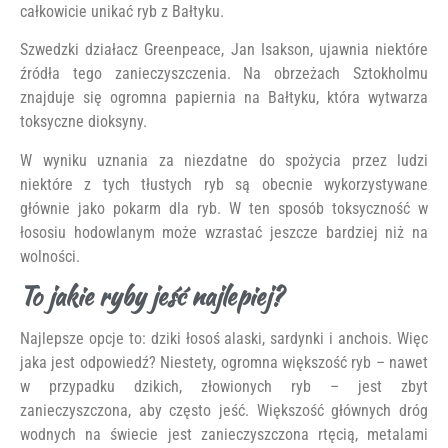
całkowicie unikać ryb z Bałtyku.
Szwedzki działacz Greenpeace, Jan Isakson, ujawnia niektóre
źródła tego zanieczyszczenia. Na obrzeżach Sztokholmu
znajduje się ogromna papiernia na Bałtyku, która wytwarza
toksyczne dioksyny.
W wyniku uznania za niezdatne do spożycia przez ludzi
niektóre z tych tłustych ryb są obecnie wykorzystywane
głównie jako pokarm dla ryb. W ten sposób toksyczność w
łososiu hodowlanym może wzrastać jeszcze bardziej niż na
wolności.
To jakie ryby jeść najlepiej?
Najlepsze opcje to: dziki łosoś alaski, sardynki i anchois. Więc
jaka jest odpowiedź? Niestety, ogromna większość ryb – nawet
w przypadku dzikich, złowionych ryb – jest zbyt
zanieczyszczona, aby często jeść. Większość głównych dróg
wodnych na świecie jest zanieczyszczona rtęcią, metalami