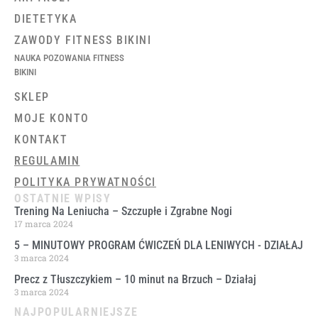
DIETETYKA
ZAWODY FITNESS BIKINI
NAUKA POZOWANIA FITNESS
BIKINI
SKLEP
MOJE KONTO
KONTAKT
REGULAMIN
POLITYKA PRYWATNOŚCI
OSTATNIE WPISY
Trening Na Leniucha – Szczupłe i Zgrabne Nogi
17 marca 2024
5 – MINUTOWY PROGRAM ĆWICZEŃ DLA LENIWYCH ​- DZIAŁAJ
3 marca 2024
Precz z Tłuszczykiem – 10 minut na Brzuch – Działaj
3 marca 2024
NAJPOPULARNIEJSZE