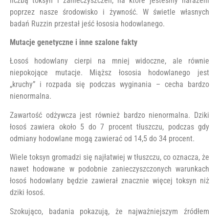
liczbą toksyn i zanieczyszczeń, na które jesteśmy narażeni
poprzez nasze środowisko i żywność. W świetle własnych
badań Ruzzin przestał jeść łososia hodowlanego.
Mutacje genetyczne i inne szalone fakty
Łosoś hodowlany cierpi na mniej widoczne, ale równie
niepokojące mutacje. Miąższ łososia hodowlanego jest
„kruchy” i rozpada się podczas wyginania – cecha bardzo
nienormalna.
Zawartość odżywcza jest również bardzo nienormalna. Dziki
łosoś zawiera około 5 do 7 procent tłuszczu, podczas gdy
odmiany hodowlane mogą zawierać od 14,5 do 34 procent.
Wiele toksyn gromadzi się najłatwiej w tłuszczu, co oznacza, że
​​nawet hodowane w podobnie zanieczyszczonych warunkach
łosoś hodowlany będzie zawierał znacznie więcej toksyn niż
dziki łosoś.
Szokująco, badania pokazują, że najważniejszym źródłem