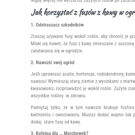
Nigdy więcej nie wyrzucisz zużytych fusów po zużyciu,
Jak korzystać z fusów z kawy w ogr
1. Odstraszacz szkodników
Zraszaj używane fusy wokół roślin, aby chronić je p
Mówi się nawet, że fusy z kawy zmieszane z suszoną 
załatwiania się w ogrodzie.
2. Nawozić swój ogród
Jeśli uprawiasz azalie, hortensje, rododendrony, kame
nawozu! Wymieszaj starą ziemie z wycinkami z martwy
kwasowości, rozprowadzić je wokół roślin. Zużyte zia
wszystkie rośliny w zdrowiu.
Pamiętaj tylko, że w tym nawozie brakuje fosforu
kwitnieniu i owocowaniu. Musisz dodać wapno lub p
dodaj stare fusy od kawy.
3. Kofeina dla … Marchewek?