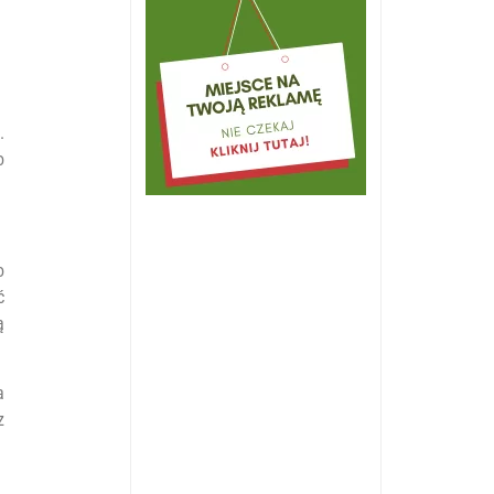
.
o
o
ć
ą
a
z