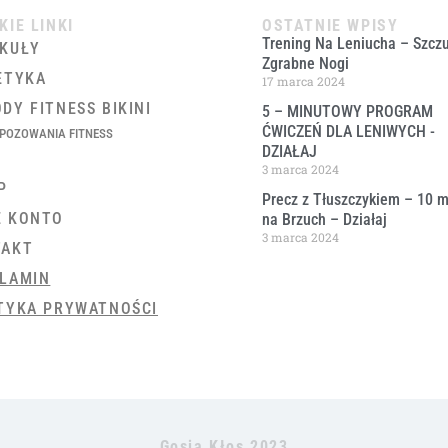
KIE LINKI
OSTATNIE WPISY
Trening Na Leniucha – Szczu
KUŁY
Zgrabne Nogi
ETYKA
17 marca 2024
DY FITNESS BIKINI
5 – MINUTOWY PROGRAM
ĆWICZEŃ DLA LENIWYCH ​-
POZOWANIA FITNESS
DZIAŁAJ
3 marca 2024
P
Precz z Tłuszczykiem – 10 m
E KONTO
na Brzuch – Działaj
3 marca 2024
TAKT
LAMIN
TYKA PRYWATNOŚCI
Gosia Kłos 2023