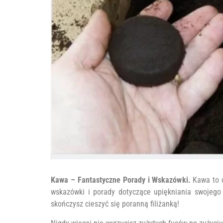
Kawa – Fantastyczne Porady i Wskazówki.
Kawa to c
wskazówki i porady dotyczące upiękniania swojego
skończysz cieszyć się poranną filiżanką!