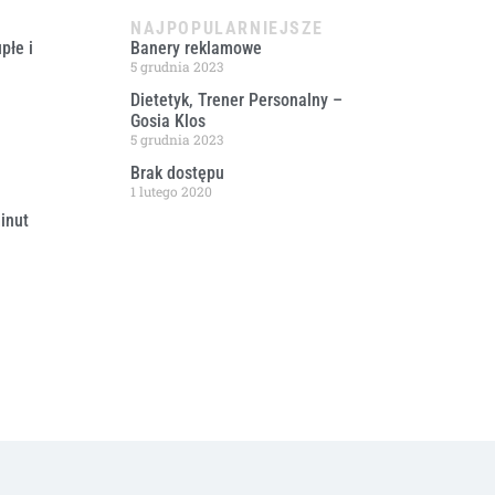
NAJPOPULARNIEJSZE
płe i
Banery reklamowe
5 grudnia 2023
Dietetyk, Trener Personalny –
Gosia Klos
5 grudnia 2023
Brak dostępu
1 lutego 2020
inut