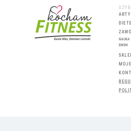
SZYB
ARTY
DIET
ZAWO
NAUKA 
BIKINI
SKLE
MOJ
KON
REGU
POLI