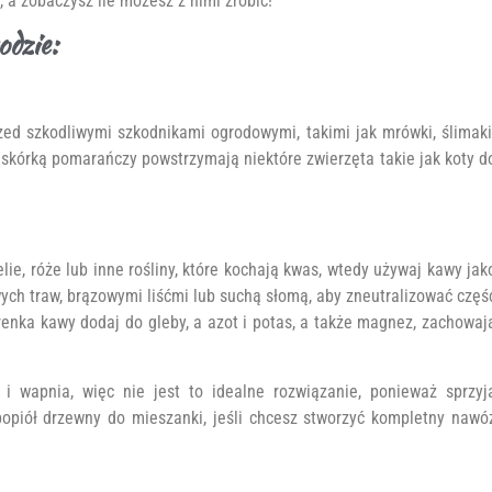
 a zobaczysz ile możesz z nimi zrobić!
odzie:
rzed szkodliwymi szkodnikami ogrodowymi, takimi jak mrówki, ślimaki
skórką pomarańczy powstrzymają niektóre zwierzęta takie jak koty d
lie, róże lub inne rośliny, które kochają kwas, wtedy używaj kawy jak
ch traw, brązowymi liśćmi lub suchą słomą, aby zneutralizować częś
renka kawy dodaj do gleby, a azot i potas, a także magnez, zachowaj
 i wapnia, więc nie jest to idealne rozwiązanie, ponieważ sprzyj
opiół drzewny do mieszanki, jeśli chcesz stworzyć kompletny nawó