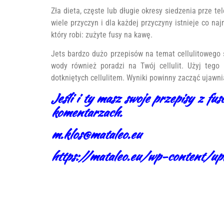
Zła dieta, częste lub długie okresy siedzenia prze t
wiele przyczyn i dla każdej przyczyny istnieje co naj
który robi: zużyte fusy na kawę.
Jets bardzo dużo przepisów na temat cellulitowego 
wody również poradzi na Twój cellulit. Użyj tego
dotkniętych cellulitem. Wyniki powinny zacząć ujawn
Jeśli i ty masz swoje przepisy z fu
komentarzach.
m.klos@mataleo.eu
https://mataleo.eu/wp-content/u