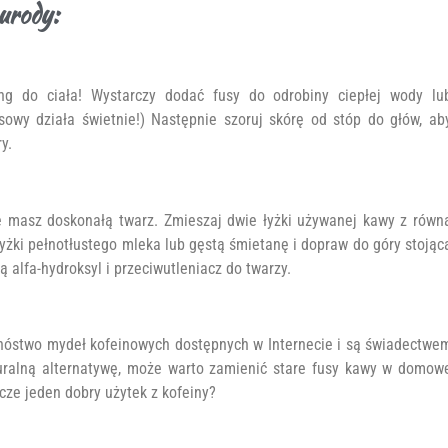
 urody:
ng do ciała! Wystarczy dodać fusy do odrobiny ciepłej wody lu
osowy działa świetnie!) Następnie szoruj skórę od stóp do głów, ab
y.
 że masz doskonałą twarz. Zmieszaj dwie łyżki używanej kawy z równ
yżki pełnotłustego mleka lub gęstą śmietanę i dopraw do góry stojąc
ą alfa-hydroksyl i przeciwutleniacz do twarzy.
nóstwo mydeł kofeinowych dostępnych w Internecie i są świadectwe
aturalną alternatywę, może warto zamienić stare fusy kawy w domow
cze jeden dobry użytek z kofeiny?