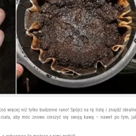
oś więcej niż tylko budzenie rano! Spójrz na tę listę i znajdź idealn
 ciała, aby móc znowu cieszyć się swoją kawą – nawet po tym, ja