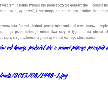
elewizorem, palenie tytoniu lub predyspozycje genetyczne – cellulit m
mniej tuzin „wyleczeń”, które mogą, ale nie muszą, działać. Oto jeden
szorowania fusami. Jednak prosta mieszanka użytych fusów i ciepłe
 peelingu przez dziesięć minut dwa razy w tygodniu na obszarac
iać się w ciągu czterech tygodni systematycznego stosowania.
sów od kawy, podziel sie z nami pisząc przepis 
ploads/2013/08/1448-1.jpg