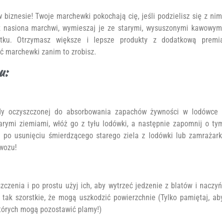
biznesie! Twoje marchewki pokochają cię, jeśli podzielisz się z nim
z nasiona marchwi, wymieszaj je ze starymi, wysuszonymi kawowym
tku. Otrzymasz większe i lepsze produkty z dodatkową premi
ć marchewki zanim to zrobisz.
u:
y oczyszczonej do absorbowania zapachów żywności w lodówce 
arymi ziemiami, włóż go z tyłu lodówki, a następnie zapomnij o ty
że po usunięciu śmierdzącego starego ziela z lodówki lub zamrażark
wozu!
czenia i po prostu użyj ich, aby wytrzeć jedzenie z blatów i naczyń
 tak szorstkie, że mogą uszkodzić powierzchnie (Tylko pamiętaj, ab
tórych mogą pozostawić plamy!)