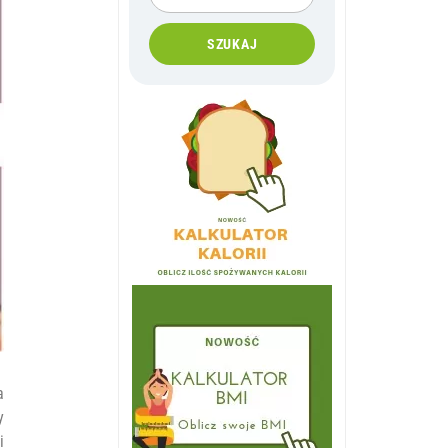
SZUKAJ
a
y
i