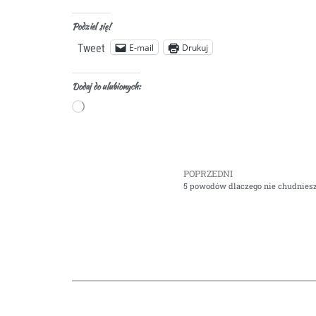
Podziel się!
E-mail
Drukuj
Tweet
Dodaj do ulubionych:
POPRZEDNI
5 powodów dlaczego nie chudniesz