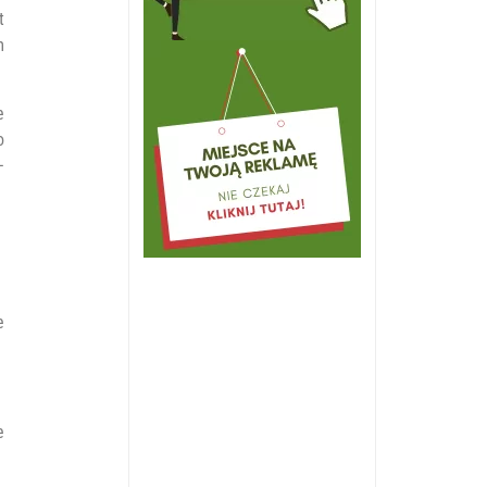
t
m
e
o
–
e
e