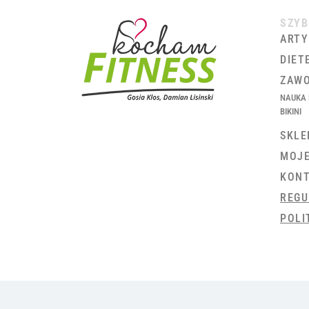
SZYB
ARTY
DIET
ZAWO
NAUKA 
BIKINI
SKLE
MOJ
KON
REGU
POLI