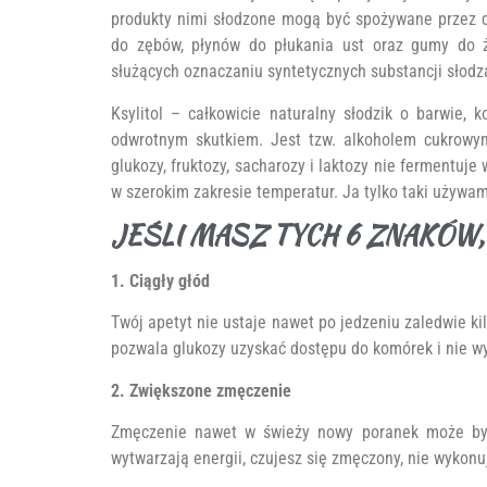
produkty nimi słodzone mogą być spożywane przez d
do zębów, płynów do płukania ust oraz gumy do ż
służących oznaczaniu syntetycznych substancji słodz
Ksylitol – całkowicie naturalny słodzik o barwie, 
odwrotnym skutkiem. Jest tzw. alkoholem cukrowym
glukozy, fruktozy, sacharozy i laktozy nie fermentu
w szerokim zakresie temperatur. Ja tylko taki używam
JEŚLI MASZ TYCH 6 ZNAKÓW,
1. Ciągły głód
Twój apetyt nie ustaje nawet po jedzeniu zaledwie k
pozwala glukozy uzyskać dostępu do komórek i nie wyt
2. Zwiększone zmęczenie
Zmęczenie nawet w świeży nowy poranek może by
wytwarzają energii, czujesz się zmęczony, nie wykonu