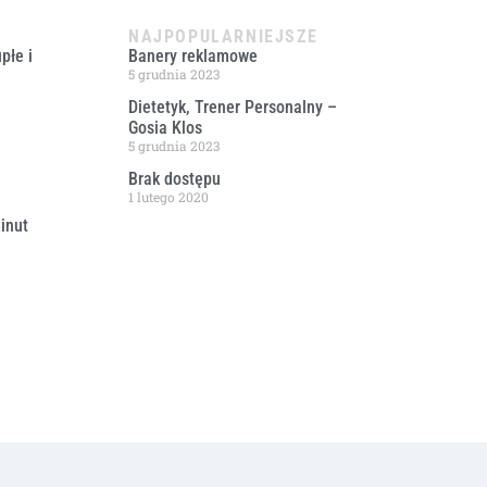
NAJPOPULARNIEJSZE
płe i
Banery reklamowe
5 grudnia 2023
Dietetyk, Trener Personalny –
Gosia Klos
5 grudnia 2023
Brak dostępu
1 lutego 2020
inut