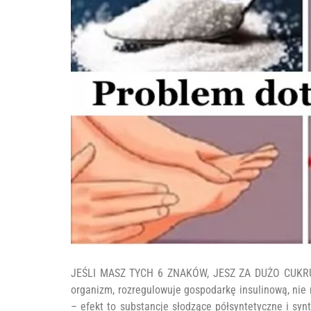
JEŚLI MASZ TYCH 6 ZNAKÓW, JESZ ZA DUŻO CUKRU!
organizm, rozregulowuje gospodarkę insulinową, nie 
– efekt to substancje słodzące półsyntetyczne i syn