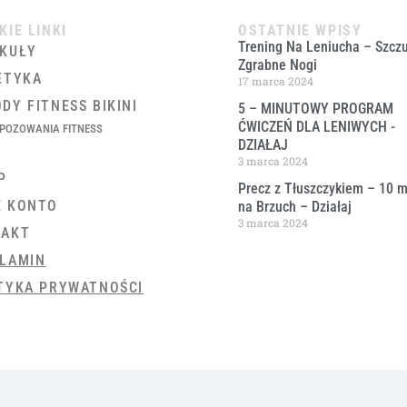
KIE LINKI
OSTATNIE WPISY
Trening Na Leniucha – Szczu
KUŁY
Zgrabne Nogi
ETYKA
17 marca 2024
DY FITNESS BIKINI
5 – MINUTOWY PROGRAM
ĆWICZEŃ DLA LENIWYCH ​-
POZOWANIA FITNESS
DZIAŁAJ
3 marca 2024
P
Precz z Tłuszczykiem – 10 m
E KONTO
na Brzuch – Działaj
3 marca 2024
TAKT
LAMIN
TYKA PRYWATNOŚCI