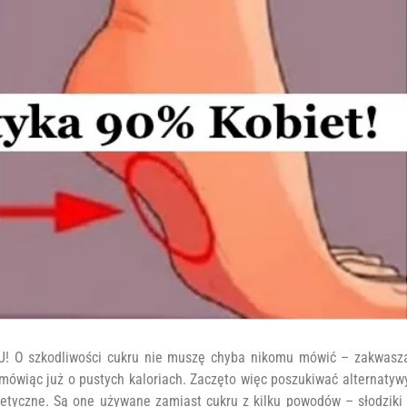
 O szkodliwości cukru nie muszę chyba nikomu mówić – zakwasz
mówiąc już o pustych kaloriach. Zaczęto więc poszukiwać alternatyw
tetyczne. Są one używane zamiast cukru z kilku powodów – słodziki 