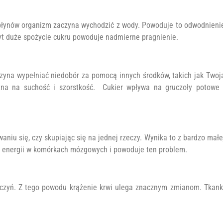
płynów organizm zaczyna wychodzić z wody. Powoduje to odwodnieni
Zbyt duże spożycie cukru powoduje nadmierne pragnienie.
czyna wypełniać niedobór za pomocą innych środków, takich jak Twoj
tna na suchość i szorstkość. Cukier wpływa na gruczoły potowe 
niu się, czy skupiając się na jednej rzeczy. Wynika to z bardzo małe
za energii w komórkach mózgowych i powoduje ten problem.
aczyń. Z tego powodu krążenie krwi ulega znacznym zmianom. Tkank