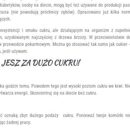
iabetyków, osoby na diecie, mogą być też używane do produkcji pas
ucia (nie powodują próchnicy zębów). Opracowano już kilka nor
ących.
konsystencji i smaku cukru, ale działającym na organizm z zupełni
, uzyskiwanym najczęściej z drzewa brzozy. W przeciwieństwie d
je w przewodzie pokarmowym. Można go stosować tak samo jak cukier 
, jeśli używam.
 JESZ ZA DUŻO CUKRU!
ilka godzin temu. Powodem tego jest wysoki poziom cukru we krwi. Ni
warza energii. Skoncentruj się na diecie bez cukru.
ć oznaką zbyt dużego podaży cukru. Ponieważ twoje komórki ni
jąc żadnej pracy.