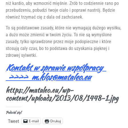
niż kardio, aby wzmocnić mięśnie. Zrób to codziennie rano po
przebudzeniu, pobudzi twoje ciało i poprawi nastrój. Będzie
również trzymać cię z dala od zachcianek.
To są podstawowe zasady, które nie wymagają dużego wysiłku,
a dużo może zmienić w twoim życiu. To nie są wymyślone
zasady, tylko sprawdzone przez moje podopieczne i które
stosują caly czas, bo to podstawa do uzyskania pięknej i
zdrowej sylwetki.
Kontakt w sprawie współpracy
>>>> m.klos@mataleo.eu
https://mataleo.eu/wp-
content/uploads/2013/08/1448-1.jpg
Podziel się!
E-mail
Drukuj
Tweet