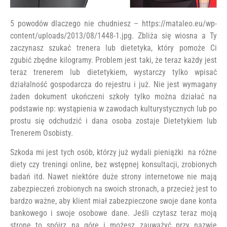
5 powodów dlaczego nie chudniesz – https://mataleo.eu/wp-
content/uploads/2013/08/1448-1.jpg. Zbliża się wiosna a Ty
zaczynasz szukać trenera lub dietetyka, który pomoże Ci
zgubić zbędne kilogramy. Problem jest taki, że teraz każdy jest
teraz trenerem lub dietetykiem, wystarczy tylko wpisać
działalność gospodarcza do rejestru i już. Nie jest wymagany
żaden dokument ukończeni szkoły tylko można działać na
podstawie np: wystąpienia w zawodach kulturystycznych lub po
prostu się odchudzić i dana osoba zostaje Dietetykiem lub
Trenerem Osobisty.
Szkoda mi jest tych osób, którzy już wydali pieniążki na różne
diety czy treningi online, bez wstępnej konsultacji, zrobionych
badań itd. Nawet niektóre duże strony internetowe nie mają
zabezpieczeń zrobionych na swoich stronach, a przecież jest to
bardzo ważne, aby klient miał zabezpieczone swoje dane konta
bankowego i swoje osobowe dane. Jeśli czytasz teraz moją
stronę to spójrz na górę i możesz zauważyć przy nazwie