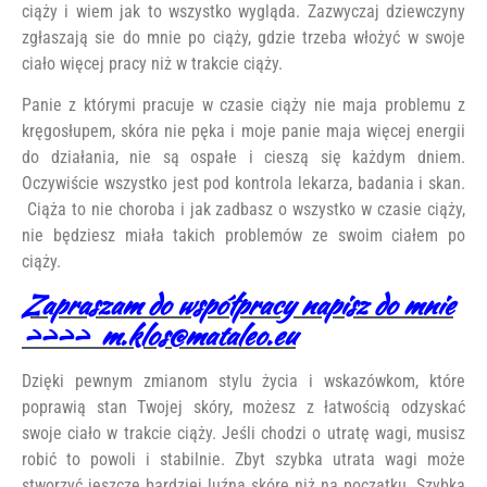
ciąży i wiem jak to wszystko wygląda. Zazwyczaj dziewczyny
zgłaszają sie do mnie po ciąży, gdzie trzeba włożyć w swoje
ciało więcej pracy niż w trakcie ciąży.
Panie z którymi pracuje w czasie ciąży nie maja problemu z
kręgosłupem, skóra nie pęka i moje panie maja więcej energii
do działania, nie są ospałe i cieszą się każdym dniem.
Oczywiście wszystko jest pod kontrola lekarza, badania i skan.
Ciąża to nie choroba i jak zadbasz o wszystko w czasie ciąży,
nie będziesz miała takich problemów ze swoim ciałem po
ciąży.
Zapraszam do współpracy napisz do mnie
>>>> m.klos@mataleo.eu
Dzięki pewnym zmianom stylu życia i wskazówkom, które
poprawią stan Twojej skóry, możesz z łatwością odzyskać
swoje ciało w trakcie ciąży. Jeśli chodzi o utratę wagi, musisz
robić to powoli i stabilnie. Zbyt szybka utrata wagi może
stworzyć jeszcze bardziej luźną skórę niż na początku. Szybka