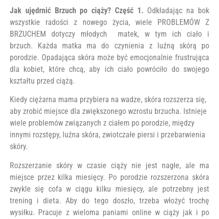
Jak ujędrnić Brzuch po ciąży? Część 1.
Odkładając na bok
wszystkie radości z nowego życia, wiele PROBLEMÓW Z
BRZUCHEM dotyczy młodych matek, w tym ich ciało i
brzuch. Każda matka ma do czynienia z luźną skórą po
porodzie. Opadająca skóra może być emocjonalnie frustrująca
dla kobiet, które chcą, aby ich ciało powróciło do swojego
kształtu przed ciążą.
Kiedy ciężarna mama przybiera na wadze, skóra rozszerza się,
aby zrobić miejsce dla zwiększonego wzrostu brzucha. Istnieje
wiele problemów związanych z ciałem po porodzie, między
innymi rozstępy, luźna skóra, zwiotczałe piersi i przebarwienia
skóry.
Rozszerzanie skóry w czasie ciąży nie jest nagłe, ale ma
miejsce przez kilka miesięcy. Po porodzie rozszerzona skóra
zwykle się cofa w ciągu kilku miesięcy, ale potrzebny jest
trening i dieta. Aby do tego doszło, trzeba włożyć trochę
wysiłku. Pracuje z wieloma paniami online w ciąży jak i po