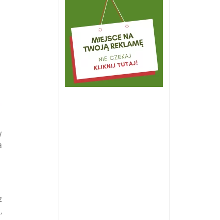
y
a
z
,