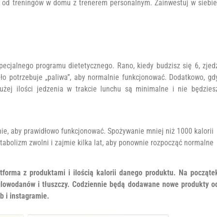
 od treningów w domu z trenerem personalnym. Zainwestuj w siebie
specjalnego programu dietetycznego. Rano, kiedy budzisz się 6, zjed
ło potrzebuje „paliwa”, aby normalnie funkcjonować. Dodatkowo, gd
dużej ilości jedzenia w trakcie lunchu są minimalne i nie będzies
nie, aby prawidłowo funkcjonować. Spożywanie mniej niż 1000 kalorii
bolizm zwolni i zajmie kilka lat, aby ponownie rozpocząć normalne
tforma z produktami i ilością kalorii danego produktu. Na począte
ęglowodanów i tłuszczy. Codziennie będą dodawane nowe produkty o
b i instagramie.