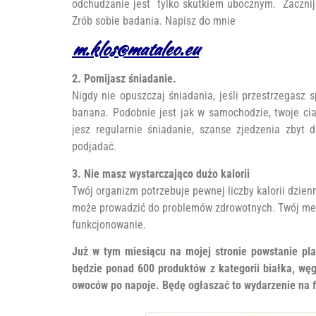
odchudzanie jest tylko skutkiem ubocznym. Zacznij
Zrób sobie badania. Napisz do mnie
m.klos@mataleo.eu
2. Pomijasz śniadanie.
Nigdy nie opuszczaj śniadania, jeśli przestrzegasz 
banana. Podobnie jest jak w samochodzie, twoje cia
jesz regularnie śniadanie, szanse zjedzenia zbyt 
podjadać.
3. Nie masz wystarczająco dużo kalorii
Twój organizm potrzebuje pewnej liczby kalorii dzien
może prowadzić do problemów zdrowotnych. Twój meta
funkcjonowanie.
Już w tym miesiącu na mojej stronie powstanie pla
będzie ponad 600 produktów z kategorii białka, w
owoców po napoje. Będę ogłaszać to wydarzenie na f