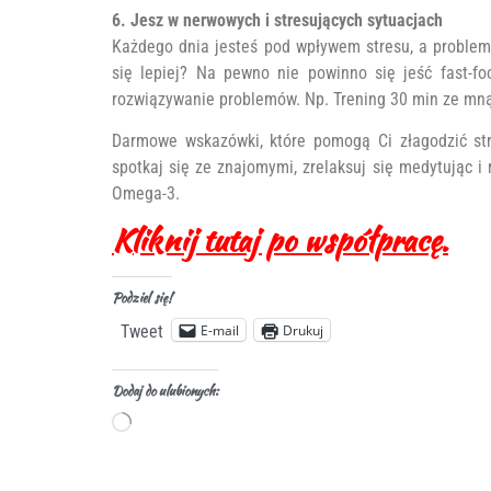
6. Jesz w nerwowych i stresujących sytuacjach
Każdego dnia jesteś pod wpływem stresu, a problemy
się lepiej? Na pewno nie powinno się jeść fast-f
rozwiązywanie problemów. Np. Trening 30 min ze mną 
Darmowe wskazówki, które pomogą Ci złagodzić stres
spotkaj się ze znajomymi, zrelaksuj się medytując i
Omega-3.
Kliknij tutaj po współpracę.
Podziel się!
E-mail
Drukuj
Tweet
Dodaj do ulubionych: