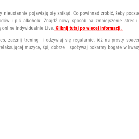
 nieustannie pojawiają się znikąd. Co powinnaś zrobić, żeby poczu
oodów i pić alkoholu! Znajdź nowy sposób na zmniejszenie stresu 
online indywidualnie Live.
Kliknij tutaj po więcej informacji.
, zacznij trening i odżywiaj się regularnie, idź na prosty spacer
 relaksującej muzyce, śpij dobrze i spożywaj pokarmy bogate w kwas