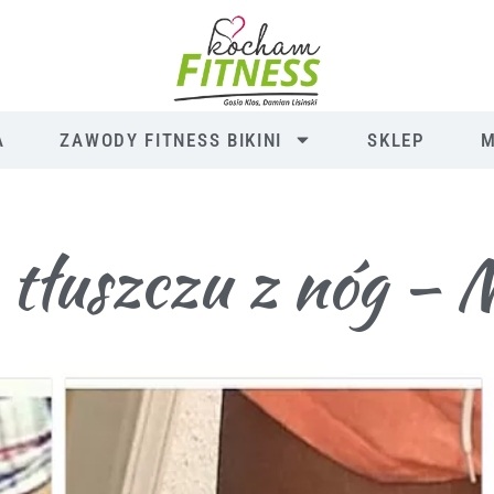
A
ZAWODY FITNESS BIKINI
SKLEP
M
ę tłuszczu z nóg –