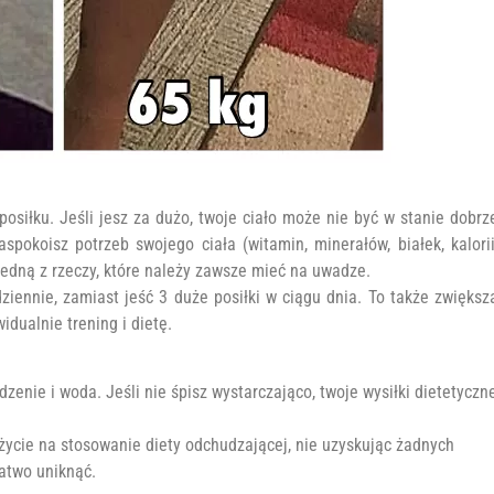
osiłku. Jeśli jesz za dużo, twoje ciało może nie być w stanie dobrz
aspokoisz potrzeb swojego ciała (witamin, minerałów, białek, kalorii
jedną z rzeczy, które należy zawsze mieć na uwadze.
 dziennie, zamiast jeść 3 duże posiłki w ciągu dnia. To także zwiększ
dualnie trening i dietę.
zenie i woda. Jeśli nie śpisz wystarczająco, twoje wysiłki dietetyczn
 życie na stosowanie diety odchudzającej, nie uzyskując żadnych
łatwo uniknąć.