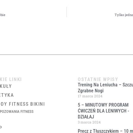
ebie
Tylko jedn
KIE LINKI
OSTATNIE WPISY
Trening Na Leniucha – Szczu
KUŁY
Zgrabne Nogi
ETYKA
17 marca 2024
DY FITNESS BIKINI
5 – MINUTOWY PROGRAM
ĆWICZEŃ DLA LENIWYCH ​-
POZOWANIA FITNESS
DZIAŁAJ
3 marca 2024
P
Precz z Tłuszczykiem – 10 m