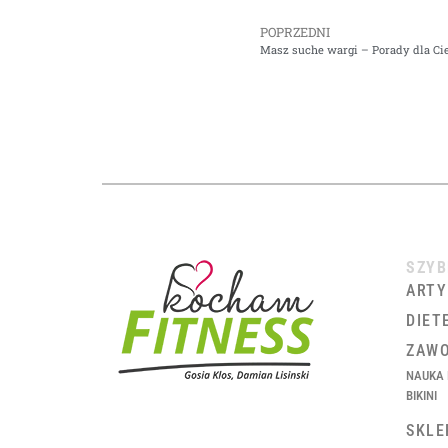
POPRZEDNI
Masz suche wargi – Porady dla Ci
SZYB
ARTY
DIET
ZAWO
NAUKA 
BIKINI
SKLE