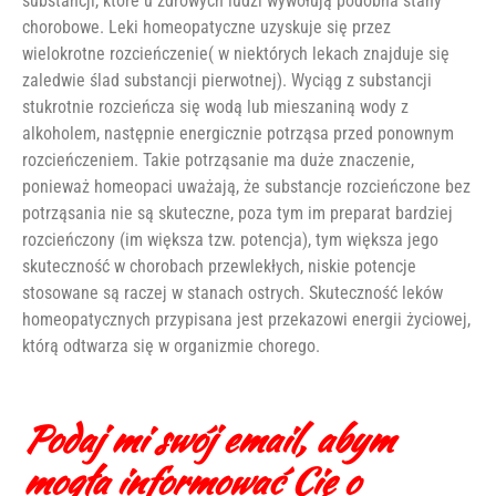
substancji, które u zdrowych ludzi wywołują podobna stany
chorobowe. Leki homeopatyczne uzyskuje się przez
wielokrotne rozcieńczenie( w niektórych lekach znajduje się
zaledwie ślad substancji pierwotnej). Wyciąg z substancji
stukrotnie rozcieńcza się wodą lub mieszaniną wody z
alkoholem, następnie energicznie potrząsa przed ponownym
rozcieńczeniem. Takie potrząsanie ma duże znaczenie,
ponieważ homeopaci uważają, że substancje rozcieńczone bez
potrząsania nie są skuteczne, poza tym im preparat bardziej
rozcieńczony (im większa tzw. potencja), tym większa jego
skuteczność w chorobach przewlekłych, niskie potencje
stosowane są raczej w stanach ostrych. Skuteczność leków
homeopatycznych przypisana jest przekazowi energii życiowej,
którą odtwarza się w organizmie chorego.
Podaj mi swój email, abym
mogła informować Cię o