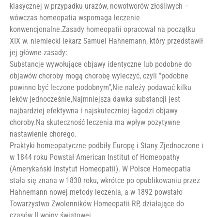
klasycznej w przypadku urazów, nowotworów złośliwych –
wówczas homeopatia wspomaga leczenie
konwencjonalne.Zasady homeopatii opracował na początku
XIX w. niemiecki lekarz Samuel Hahnemann, który przedstawił
jej główne zasady:
Substancje wywołujące objawy identyczne lub podobne do
objawów choroby mogą chorobę wyleczyć, czyli ”podobne
powinno być leczone podobnym”,Nie należy podawać kilku
leków jednocześnie,Najmniejsza dawka substancji jest
najbardziej efektywna i najskuteczniej łagodzi objawy
choroby.Na skuteczność leczenia ma wpływ pozytywne
nastawienie chorego.
Praktyki homeopatyczne podbiły Europę i Stany Zjednoczone i
w 1844 roku Powstał American Institut of Homeopathy
(Amerykański Instytut Homeopatii). W Polsce Homeopatia
stała się znana w 1830 roku, wkrótce po opublikowaniu przez
Hahnemann nowej metody leczenia, a w 1892 powstało
Towarzystwo Zwolenników Homeopatii RP, działające do
czasów II wojny światowej.