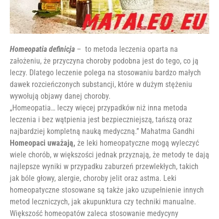
Homeopatia definicja
– to metoda leczenia oparta na
założeniu, że przyczyna choroby podobna jest do tego, co ją
leczy. Dlatego leczenie polega na stosowaniu bardzo małych
dawek rozcieńczonych substancji, które w dużym stężeniu
wywołują objawy danej choroby.
„Homeopatia… leczy więcej przypadków niż inna metoda
leczenia i bez wątpienia jest bezpieczniejszą, tańszą oraz
najbardziej kompletną nauką medyczną.” Mahatma Gandhi
Homeopaci uważają,
że leki homeopatyczne mogą wyleczyć
wiele chorób, w większości jednak przyznają, że metody te dają
najlepsze wyniki w przypadku zaburzeń przewlekłych, takich
jak bóle głowy, alergie, choroby jelit oraz astma. Leki
homeopatyczne stosowane są także jako uzupełnienie innych
metod leczniczych, jak akupunktura czy techniki manualne.
Większość homeopatów zaleca stosowanie medycyny