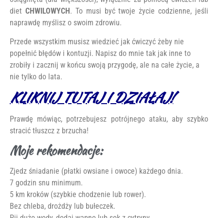
diet
CHWILOWYCH
. To musi być twoje życie codzienne, jeśli
naprawdę myślisz o swoim zdrowiu.
Przede wszystkim musisz wiedzieć jak ćwiczyć żeby nie
popełnić błędów i kontuzji. Napisz do mnie tak jak inne to
zrobiły i zacznij w końcu swoją przygodę, ale na całe życie, a
nie tylko do lata.
KLIKNIJ TUTAJ I DZIAŁAJ!
Prawdę mówiąc, potrzebujesz potrójnego ataku, aby szybko
stracić tłuszcz z brzucha!
Moje rekomendacje:
Zjedz śniadanie (płatki owsiane i owoce) każdego dnia.
7 godzin snu minimum.
5 km kroków (szybkie chodzenie lub rower).
Bez chleba, drożdży lub bułeczek.
Pij dużo wody, dodaj wapno lub sok z cytryny.