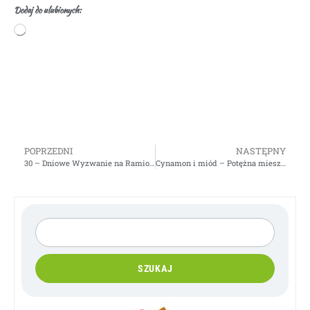
Dodaj do ulubionych:
POPRZEDNI
NASTĘPNY
30 – Dniowe Wyzwanie na Ramiona – VIDEO
Cynamon i miód – Potężna mieszanka jako lek na wiele chorób
SZUKAJ