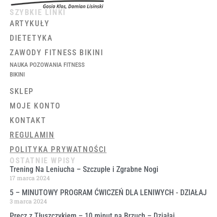
SZYBKIE LINKI
ARTYKUŁY
DIETETYKA
ZAWODY FITNESS BIKINI
NAUKA POZOWANIA FITNESS
BIKINI
SKLEP
MOJE KONTO
KONTAKT
REGULAMIN
POLITYKA PRYWATNOŚCI
OSTATNIE WPISY
Trening Na Leniucha – Szczupłe i Zgrabne Nogi
17 marca 2024
5 – MINUTOWY PROGRAM ĆWICZEŃ DLA LENIWYCH ​- DZIAŁAJ
3 marca 2024
Precz z Tłuszczykiem – 10 minut na Brzuch – Działaj