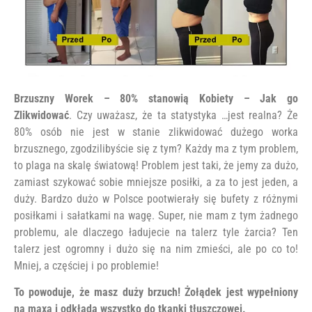
Brzuszny Worek – 80% stanowią Kobiety – Jak go
Zlikwidować
. Czy uważasz, że ta statystyka …jest realna? Że
80% osób nie jest w stanie zlikwidować dużego worka
brzusznego, zgodzilibyście się z tym? Każdy ma z tym problem,
to plaga na skalę światową! Problem jest taki, że jemy za dużo,
zamiast szykować sobie mniejsze posiłki, a za to jest jeden, a
duży. Bardzo dużo w Polsce pootwierały się bufety z różnymi
posiłkami i sałatkami na wagę. Super, nie mam z tym żadnego
problemu, ale dlaczego ładujecie na talerz tyle żarcia? Ten
talerz jest ogromny i dużo się na nim zmieści, ale po co to!
Mniej, a częściej i po problemie!
To powoduje, że masz duży brzuch! Żołądek jest wypełniony
na maxa i odkłada wszystko do tkanki tłuszczowej.