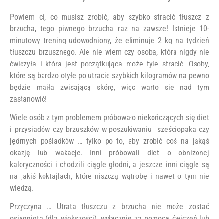
Powiem ci, co musisz zrobić, aby szybko stracić tłuszcz z
brzucha, tego piwnego brzucha raz na zawsze! Istnieje 10-
minutowy trening udowodniony, że eliminuje 2 kg na tydzień
tłuszczu brzusznego. Ale nie wiem czy osoba, która nigdy nie
ćwiczyła i która jest początkująca może tyle stracić. Osoby,
które są bardzo otyłe po utracie szybkich kilogramów na pewno
będzie maiła zwisającą skórę, więc warto sie nad tym
zastanowić!
Wiele osób z tym problemem próbowało niekończących się diet
i przysiadów czy brzuszków w poszukiwaniu sześciopaka czy
jędrnych pośladków … tylko po to, aby zrobić coś na jakąś
okazję lub wakacje. Inni próbowali diet o obniżonej
kaloryczności i chodzili ciągle głodni, a jeszcze inni ciągle są
na jakiś koktajlach, które niszczą wątrobę i nawet o tym nie
wiedzą.
Przyczyna … Utrata tłuszczu z brzucha nie może zostać
osiągnięta (dla większości), wyłącznie za pomocą ćwiczeń lub