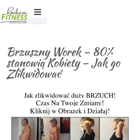
Brzuszny Worek – 80%
stanowią Kobiety – Jak go
Zlikwidować