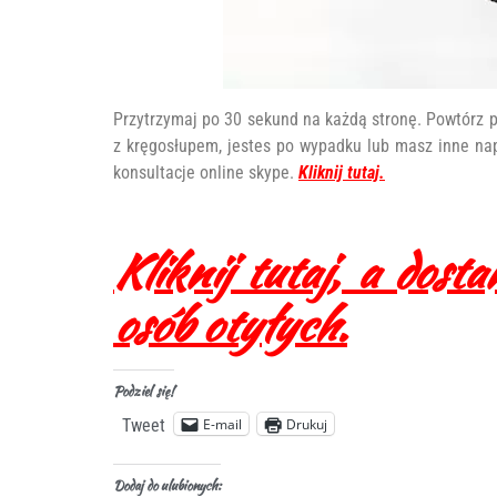
Przytrzymaj po 30 sekund na każdą stronę. Powtórz pr
z kręgosłupem, jestes po wypadku lub masz inne nap
konsultacje online skype.
Kliknij tutaj.
Kliknij tutaj, a dost
osób otyłych.
Podziel się!
E-mail
Drukuj
Tweet
Dodaj do ulubionych: