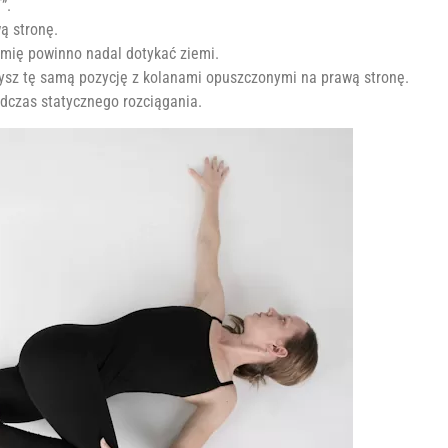
”.
ą stronę.
amię powinno nadal dotykać ziemi.
zysz tę samą pozycję z kolanami opuszczonymi na prawą stronę.
odczas statycznego rozciągania.