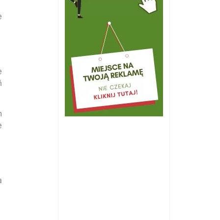
e
e
ń
m
e
a