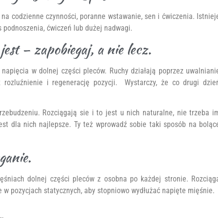
na codzienne czynności, poranne wstawanie, sen i ćwiczenia. Istniej
s podnoszenia, ćwiczeń lub dużej nadwagi.
t – zapobiegaj, a nie lecz.
 napięcia w dolnej części pleców. Ruchy działają poprzez uwalniani
 rozluźnienie i regenerację pozycji. Wystarczy, że co drugi dzie
ebudzeniu. Rozciągają sie i to jest u nich naturalne, nie trzeba i
st dla nich najlepsze. Ty też wprowadź sobie taki sposób na boląc
ganie.
ęśniach dolnej części pleców z osobna po każdej stronie. Rozciąg
ie w pozycjach statycznych, aby stopniowo wydłużać napięte mięśnie.