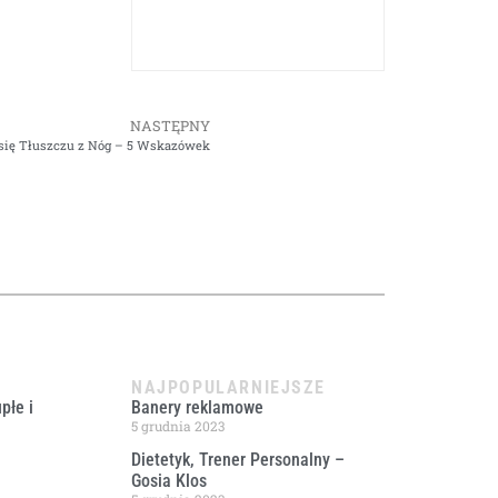
NASTĘPNY
się Tłuszczu z Nóg – 5 Wskazówek
NAJPOPULARNIEJSZE
płe i
Banery reklamowe
5 grudnia 2023
Dietetyk, Trener Personalny –
Gosia Klos