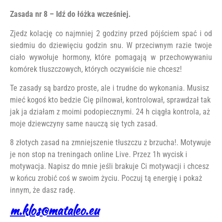
Zasada nr 8 – Idź do łóżka wcześniej.
Zjedz kolację co najmniej 2 godziny przed pójściem spać i od
siedmiu do dziewięciu godzin snu. W przeciwnym razie twoje
ciało wywołuje hormony, które pomagają w przechowywaniu
komórek tłuszczowych, których oczywiście nie chcesz!
Te zasady są bardzo proste, ale i trudne do wykonania. Musisz
mieć kogoś kto bedzie Cię pilnował, kontrolował, sprawdzał tak
jak ja działam z moimi podopiecznymi. 24 h ciągła kontrola, aż
moje dziewczyny same nauczą się tych zasad.
8 złotych zasad na zmniejszenie tłuszczu z brzucha!. Motywuje
je non stop na treningach online Live. Przez 1h wycisk i
motywacja. Napisz do mnie jeśli brakuje Ci motywacji i chcesz
w końcu zrobić coś w swoim życiu. Poczuj tą energię i pokaż
innym, że dasz radę.
m.klos@mataleo.eu