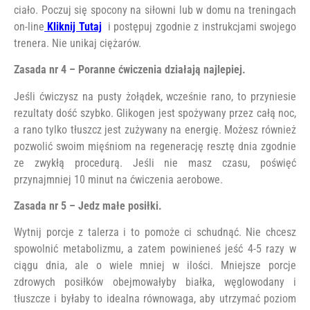
ciało. Poczuj się spocony na siłowni lub w domu na treningach
on-line
Kliknij Tutaj
i postępuj zgodnie z instrukcjami swojego
trenera. Nie unikaj ciężarów.
Zasada nr 4 – Poranne ćwiczenia działają najlepiej.
Jeśli ćwiczysz na pusty żołądek, wcześnie rano, to przyniesie
rezultaty dość szybko. Glikogen jest spożywany przez całą noc,
a rano tylko tłuszcz jest zużywany na energię. Możesz również
pozwolić swoim mięśniom na regenerację resztę dnia zgodnie
ze zwykłą procedurą. Jeśli nie masz czasu, poświęć
przynajmniej 10 minut na ćwiczenia aerobowe.
Zasada nr 5 – Jedz małe posiłki.
Wytnij porcje z talerza i to pomoże ci schudnąć. Nie chcesz
spowolnić metabolizmu, a zatem powinieneś jeść 4-5 razy w
ciągu dnia, ale o wiele mniej w ilości. Mniejsze porcje
zdrowych posiłków obejmowałyby białka, węglowodany i
tłuszcze i byłaby to idealna równowaga, aby utrzymać poziom