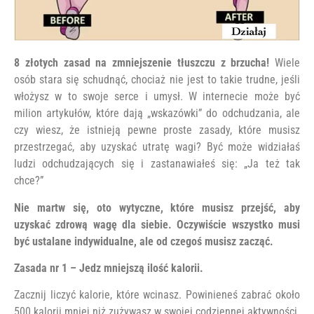
8 złotych zasad na zmniejszenie tłuszczu z brzucha!
Wiele
osób stara się schudnąć, chociaż nie jest to takie trudne, jeśli
włożysz w to swoje serce i umysł. W internecie może być
milion artykułów, które dają „wskazówki” do odchudzania, ale
czy wiesz, że istnieją pewne proste zasady, które musisz
przestrzegać, aby uzyskać utratę wagi? Być może widziałaś
ludzi odchudzających się i zastanawiałeś się: „Ja też tak
chce?”
Nie martw się, oto wytyczne, które musisz przejść, aby
uzyskać zdrową wagę dla siebie. Oczywiście wszystko musi
być ustalane indywidualne, ale od czegoś musisz zacząć.
Zasada nr 1 – Jedz mniejszą ilość kalorii.
Zacznij liczyć kalorie, które wcinasz. Powinieneś zabrać około
500 kalorii mniej niż zużywasz w swojej codziennej aktywności.