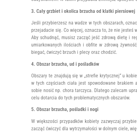
3. Cały grzbiet i okolica brzucha od klatki piersiowej
Jeśli przybierzesz na wadze w tych obszarach, oznac
przejadacie się. Co więcej, oznacza to, że nie jesteś 
Aby schudnąć, musisz zacząć jeść zdrową dietę i re
umiarkowanych ilościach i obfite w zdrową żywność,
biegać, ćwiczyć brzuch i plecy oraz chodzić.
4. Obszar brzucha, ud i pośladków
Obszary te znajdują się w „strefie krytycznej” u kob
w tych częściach ciała jest spowodowane brakiem 
sobie nosić np. chora tarczyca. Dlatego zalecam upr
celu dotarcia do tych problematycznych obszarów.
5. Obszar brzucha, pośladki i nogi
W większości przypadków kobiety zazwyczaj przybie
zacząć ćwiczyć dla wytrzymałości w dolnym ciele, wię