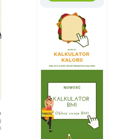
a
j
i