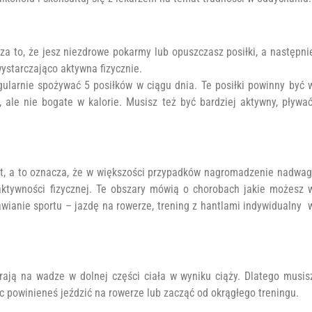
za to, że jesz niezdrowe pokarmy lub opuszczasz posiłki, a następni
wystarczająco aktywna fizycznie.
gularnie spożywać 5 posiłków w ciągu dnia. Te posiłki powinny być 
 ale nie bogate w kalorie. Musisz też być bardziej aktywny, pływać
iet, a to oznacza, że ​​w większości przypadków nagromadzenie nadwag
aktywności fizycznej. Te obszary mówią o chorobach jakie możesz 
awianie sportu – jazdę na rowerze, trening z hantlami indywidualny 
rają na wadze w dolnej części ciała w wyniku ciąży. Dlatego musis
c powinieneś jeździć na rowerze lub zacząć od okrągłego treningu.