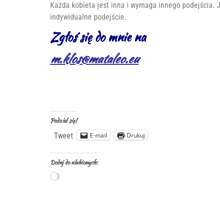
Każda kobieta jest inna i wymaga innego podejścia. 
indywidualne podejście.
Zgłoś się do mnie na
m.klos@mataleo.eu
Podziel się!
E-mail
Drukuj
Tweet
Dodaj do ulubionych: