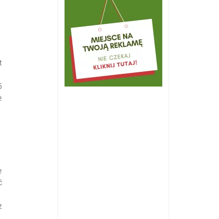
t
5
e
e
ć
z