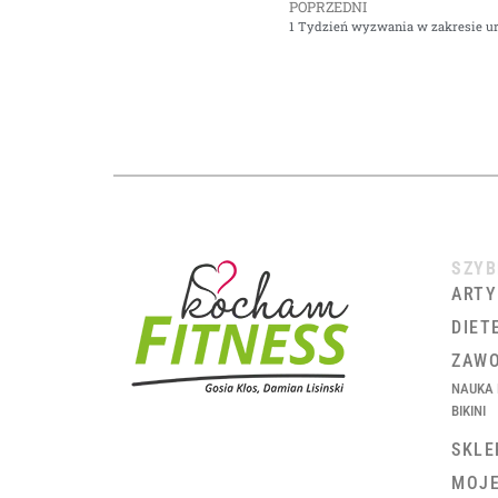
POPRZEDNI
1 Tydzień wyzwania w zakresie u
SZYB
ARTY
DIET
ZAWO
NAUKA 
BIKINI
SKLE
MOJ