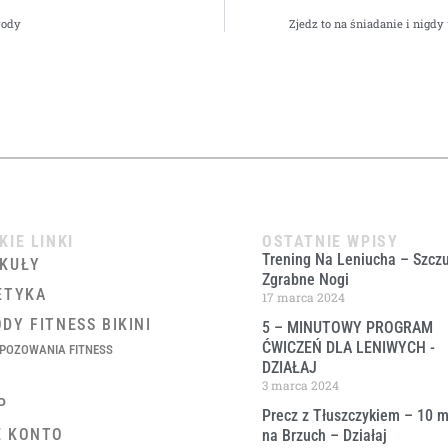
rody
Zjedz to na śniadanie i nigdy
KIE LINKI
OSTATNIE WPISY
Trening Na Leniucha – Szczu
KUŁY
Zgrabne Nogi
ETYKA
17 marca 2024
DY FITNESS BIKINI
5 – MINUTOWY PROGRAM
ĆWICZEŃ DLA LENIWYCH ​-
POZOWANIA FITNESS
DZIAŁAJ
3 marca 2024
P
Precz z Tłuszczykiem – 10 m
E KONTO
na Brzuch – Działaj