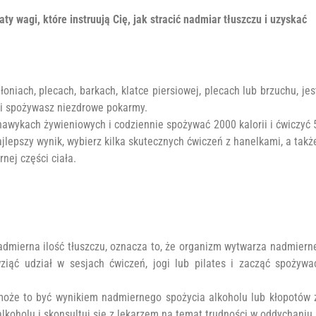
y wagi, które instruują Cię, jak stracić nadmiar tłuszczu i uzyskać
łoniach, plecach, barkach, klatce piersiowej, plecach lub brzuchu, jes
na i spożywasz niezdrowe pokarmy.
wykach żywieniowych i codziennie spożywać 2000 kalorii i ćwiczyć 
jlepszy wynik, wybierz kilka skutecznych ćwiczeń z hanelkami, a takż
nej części ciała.
o
admierna ilość tłuszczu, oznacza to, że organizm wytwarza nadmiern
wziąć udział w sesjach ćwiczeń, jogi lub pilates i zacząć spożywa
 może to być wynikiem nadmiernego spożycia alkoholu lub kłopotów 
koholu i skonsultuj się z lekarzem na temat trudności w oddychaniu.