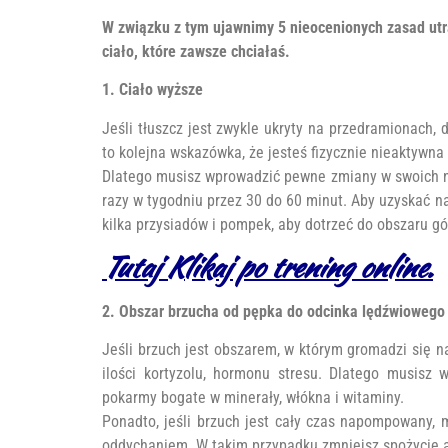
W związku z tym ujawnimy 5 nieocenionych zasad utrat
ciało, które zawsze chciałaś.
1. Ciało wyższe
Jeśli tłuszcz jest zwykle ukryty na przedramionach, d
to kolejna wskazówka, że ​​jesteś fizycznie nieaktyw
Dlatego musisz wprowadzić pewne zmiany w swoich na
razy w tygodniu przez 30 do 60 minut. Aby uzyskać na
kilka przysiadów i pompek, aby dotrzeć do obszaru gór
Tutaj Klikaj po trening online.
2. Obszar brzucha od pępka do odcinka lędźwioweg
Jeśli brzuch jest obszarem, w którym gromadzi się n
ilości kortyzolu, hormonu stresu. Dlatego musisz 
pokarmy bogate w minerały, włókna i witaminy.
Ponadto, jeśli brzuch jest cały czas napompowany,
oddychaniem. W takim przypadku zmniejsz spożycie al