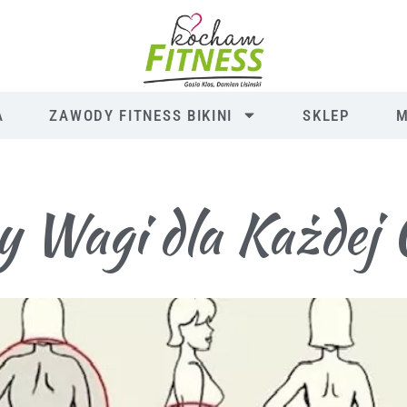
A
ZAWODY FITNESS BIKINI
SKLEP
M
y Wagi dla Każdej C