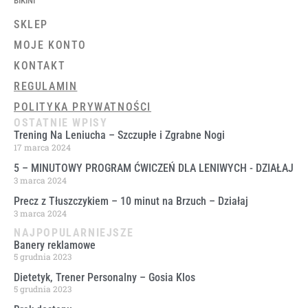
BIKINI
SKLEP
MOJE KONTO
KONTAKT
REGULAMIN
POLITYKA PRYWATNOŚCI
OSTATNIE WPISY
Trening Na Leniucha – Szczupłe i Zgrabne Nogi
17 marca 2024
5 – MINUTOWY PROGRAM ĆWICZEŃ DLA LENIWYCH ​- DZIAŁAJ
3 marca 2024
Precz z Tłuszczykiem – 10 minut na Brzuch – Działaj
3 marca 2024
NAJPOPULARNIEJSZE
Banery reklamowe
5 grudnia 2023
Dietetyk, Trener Personalny – Gosia Klos
5 grudnia 2023