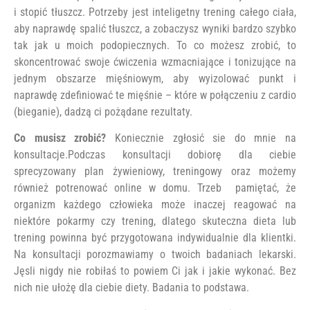
i stopić tłuszcz. Potrzeby jest inteligetny trening całego ciała,
aby naprawdę spalić tłuszcz, a zobaczysz wyniki bardzo szybko
tak jak u moich podopiecznych. To co możesz zrobić, to
skoncentrować swoje ćwiczenia wzmacniające i tonizujące na
jednym obszarze mięśniowym, aby wyizolować punkt i
naprawdę zdefiniować te mięśnie – które w połączeniu z cardio
(bieganie), dadzą ci pożądane rezultaty.
Co musisz zrobić?
Koniecznie zgłosić sie do mnie na
konsultacje.Podczas konsultacji dobiorę dla ciebie
sprecyzowany plan żywieniowy, treningowy oraz możemy
również potrenować online w domu. Trzeb pamiętać, że
organizm każdego człowieka może inaczej reagować na
niektóre pokarmy czy trening, dlatego skuteczna dieta lub
trening powinna być przygotowana indywidualnie dla klientki.
Na konsultacji porozmawiamy o twoich badaniach lekarski.
Jęsli nigdy nie robiłaś to powiem Ci jak i jakie wykonać. Bez
nich nie ułożę dla ciebie diety. Badania to podstawa.