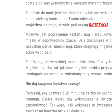
dostaje od was wiadomości z waszymi metamorfozami 
Zgłoś się do mnie jeśli nie dajesz rady lub nie widzi
miała wiekszą kontrole na Twoim odchudzaniem i mot
znajdziesz na mojej stronie pod nazwą
DIETETYKA!
Możliwe jest poprawienie kształtu nóg i zredukowa
mięśni w odpowiednim czasie. Dziś dostaniesz 4 ć
wszystkie partie mięśni nóg, które obejmują mięśnie
sobie wyobrazić.
Założę się, że wcześniej musieliście słyszeć o tych
Mięśnie brzucha tak jak inne mięśnie szybko przyzw
treningach po miesiącu zmieniamy cały zestaw treni
Nie daj swojemu lenistwu szansy!
Pamiętaj, aby poświęcić 20 minut na
cardio
po ukończ
treningu. Działa lepiej, gdy wykonujesz te ćwic
częstotliwość. Tak więc, jeśli wykonasz te ćwiczeni
zaufasz mi bardziej niż kiedykolwiek.