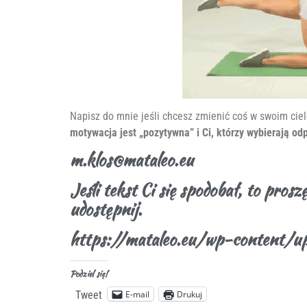
Napisz do mnie jeśli chcesz zmienić coś w swoim ciel
motywacja jest „pozytywna” i Ci, którzy wybierają o
m.klos@mataleo.eu
Jeśli tekst Ci się spodobał, to pros
udostępnij.
https://mataleo.eu/wp-content/
Podziel się!
E-mail
Drukuj
Tweet