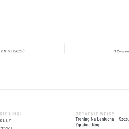
Z NIMI RADZIĆ
3 Ćwicze
KIE LINKI
OSTATNIE WPISY
Trening Na Leniucha – Szczu
KUŁY
Zgrabne Nogi