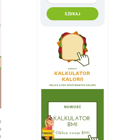
SZUKAJ
y
o
e