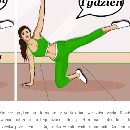
Smukłe i piękne nogi to marzenie wielu kobiet w każdym wieku. Każd
 wiecie potrzeba do tego czasu i dużej determinacji, aby dojść d
grzewka przed tym co Cię czeka w kolejnych treningach. Codzienni