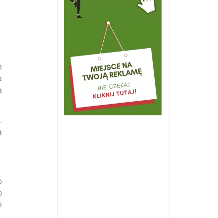
h
a
a
.
a
o
o
i