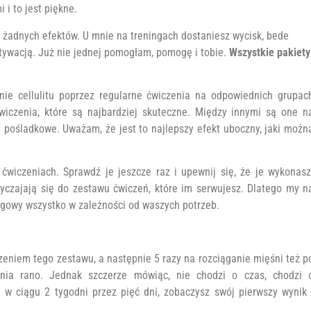
i to jest piękne.
sz żadnych efektów. U mnie na treningach dostaniesz wycisk, bede
ywacją. Już nie jednej pomogłam, pomogę i tobie.
Wszystkie pakiety
nie cellulitu poprzez regularne ćwiczenia na odpowiednich grupac
wiczenia, które są najbardziej skuteczne. Między innymi są one n
 pośladkowe. Uważam, że jest to najlepszy efekt uboczny, jaki możn
 ćwiczeniach. Sprawdź je jeszcze raz i upewnij się, że je wykonasz
yczajają się do zestawu ćwiczeń, które im serwujesz. Dlatego my n
ngowy wszystko w zależności od waszych potrzeb.
eniem tego zestawu, a następnie 5 razy na rozciąganie mięśni też p
zenia rano. Jednak szczerze mówiąc, nie chodzi o czas, chodzi 
a w ciągu 2 tygodni przez pięć dni, zobaczysz swój pierwszy wynik 