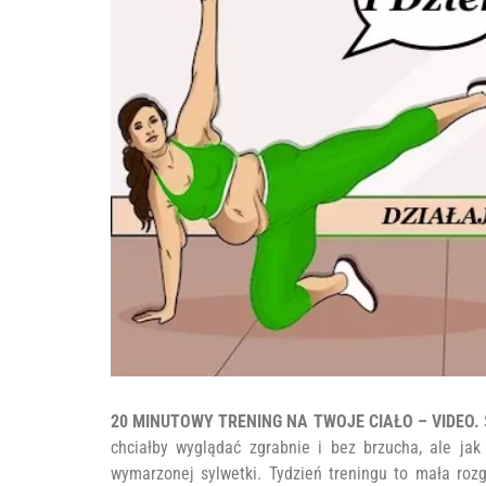
20 MINUTOWY TRENING NA TWOJE CIAŁO – VIDEO.
chciałby wyglądać zgrabnie i bez brzucha, ale jak
wymarzonej sylwetki. Tydzień treningu to mała roz