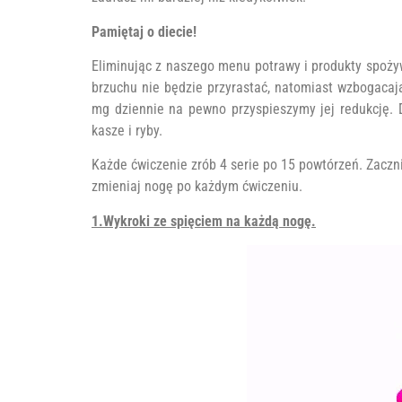
Pamiętaj o diecie!
Eliminując z naszego menu potrawy i produkty spoży
brzuchu nie będzie przyrastać, natomiast wzbogacaj
mg dziennie na pewno przyspieszymy jej redukcję. Dl
kasze i ryby.
Każde ćwiczenie zrób 4 serie po 15 powtórzeń. Zacznij
zmieniaj nogę po każdym ćwiczeniu.
1.Wykroki ze spięciem na każdą nogę.