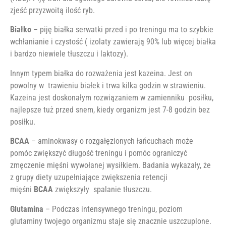
zjeść przyzwoitą ilość ryb.
Białko
– piję białka serwatki przed i po treningu ma to szybkie
wchłanianie i czystość ( izolaty zawierają 90% lub więcej białka
i bardzo niewiele tłuszczu i laktozy).
Innym typem białka do rozważenia jest kazeina. Jest on
powolny w trawieniu białek i trwa kilka godzin w strawieniu.
Kazeina jest doskonałym rozwiązaniem w zamienniku posiłku,
najlepsze tuż przed snem, kiedy organizm jest 7-8 godzin bez
posiłku.
BCAA
– aminokwasy o rozgałęzionych łańcuchach może
pomóc zwiększyć długość treningu i pomóc ograniczyć
zmęczenie mięśni wywołanej wysiłkiem. Badania wykazały, że
z grupy diety uzupełniające zwiększenia retencji
mięśni
BCAA
zwiększyły spalanie tłuszczu.
Glutamina
– Podczas intensywnego treningu, poziom
glutaminy twojego organizmu staje się znacznie uszczuplone.