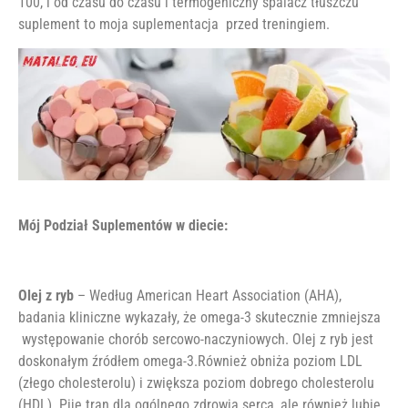
100, i od czasu do czasu i termogeniczny spalacz tłuszczu
suplement to moja suplementacja przed treningiem.
Mój Podział Suplementów w diecie:
Olej z ryb
– Według American Heart Association (AHA),
badania kliniczne wykazały, że omega-3 skutecznie zmniejsza
występowanie chorób sercowo-naczyniowych. Olej z ryb jest
doskonałym źródłem omega-3.Również obniża poziom LDL
(złego cholesterolu) i zwiększa poziom dobrego cholesterolu
(HDL). Piję tran dla ogólnego zdrowia serca, ale również lubię