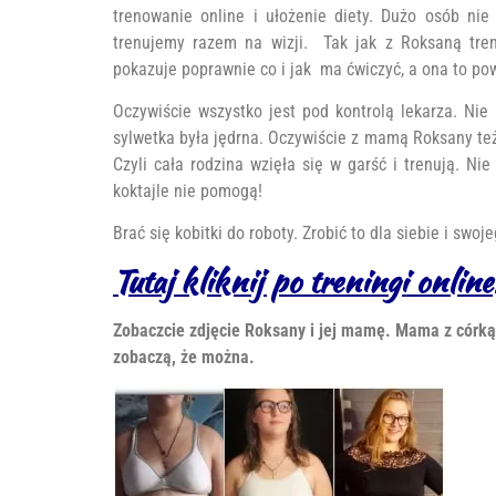
trenowanie online i ułożenie diety. Dużo osób ni
trenujemy razem na wizji. Tak jak z Roksaną tren
pokazuje poprawnie co i jak ma ćwiczyć, a ona to pow
Oczywiście wszystko jest pod kontrolą lekarza. Ni
sylwetka była jędrna. Oczywiście z mamą Roksany też
Czyli cała rodzina wzięła się w garść i trenują. Ni
koktajle nie pomogą!
Brać się kobitki do roboty. Zrobić to dla siebie i swoj
Tutaj kliknij po treningi online
Zobaczcie zdjęcie Roksany i jej mamę. Mama z córką.
zobaczą, że można.