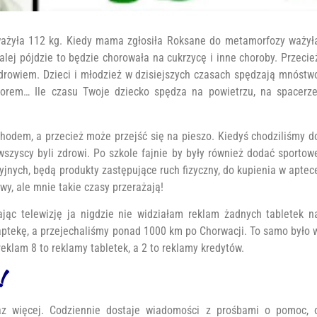
ażyła 112 kg. Kiedy mama zgłosiła Roksane do metamorfozy ważył
dalej pójdzie to będzie chorowała na cukrzycę i inne choroby. Przecie
zdrowiem. Dzieci i młodzież w dzisiejszych czasach spędzają mnóstw
orem… Ile czasu Twoje dziecko spędza na powietrzu, na spacerze
hodem, a przecież może przejść się na pieszo. Kiedyś chodziliśmy d
wszyscy byli zdrowi. Po szkole fajnie by były również dodać sportow
jnych, będą produkty zastępujące ruch fizyczny, do kupienia w aptec
y, ale mnie takie czasy przerażają!
jąc telewizję ja nigdzie nie widziałam reklam żadnych tabletek n
aptekę, a przejechaliśmy ponad 1000 km po Chorwacji. To samo było 
reklam 8 to reklamy tabletek, a 2 to reklamy kredytów.
!
az więcej. Codziennie dostaje wiadomości z prośbami o pomoc, 