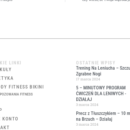
KIE LINKI
OSTATNIE WPISY
Trening Na Leniucha – Szczu
KUŁY
Zgrabne Nogi
ETYKA
17 marca 2024
DY FITNESS BIKINI
5 – MINUTOWY PROGRAM
ĆWICZEŃ DLA LENIWYCH ​-
POZOWANIA FITNESS
DZIAŁAJ
3 marca 2024
P
Precz z Tłuszczykiem – 10 m
E KONTO
na Brzuch – Działaj
3 marca 2024
TAKT