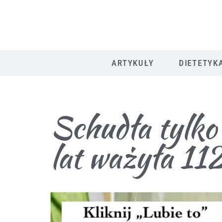
ARTYKUŁY
DIETETYK
Schudła tylko
lat ważyła 112