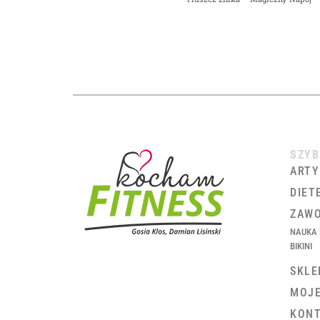
SZYB
ARTY
DIET
ZAWO
NAUKA 
BIKINI
SKLE
MOJ
KON