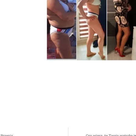
 Przepis
Czy wiesz, że Twoja wątroba j