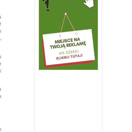
a
ż
o
,
o
e
e
a
w
o