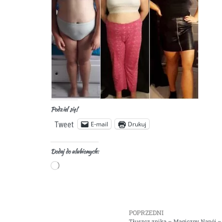
Podziel się!
E-mail
Drukuj
Tweet
Dodaj do ulubionych:
POPRZEDNI
Tłuszcz znika – Magiczny Napój –