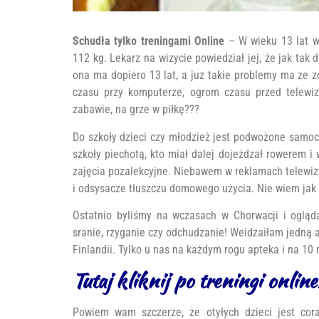
Schudła tylko treningami Online
– W wieku 13 lat w
112 kg. Lekarz na wizycie powiedział jej, że jak tak 
ona ma dopiero 13 lat, a juz takie problemy ma ze 
czasu przy komputerze, ogrom czasu przed telewiz
zabawie, na grze w piłkę???
Do szkoły dzieci czy młodzież jest podwożone samoc
szkoły piechotą, kto miał dalej dojeżdzał rowerem i 
zajęcia pozalekcyjne. Niebawem w reklamach telewizy
i odsysacze tłuszczu domowego użycia. Nie wiem jak w
Ostatnio byliśmy na wczasach w Chorwacji i ogląda
sranie, rzyganie czy odchudzanie! Weidzaiłam jedną 
Finlandii. Tylko u nas na każdym rogu apteka i na 10 
Tutaj kliknij po treningi online
Powiem wam szczerze, że otyłych dzieci jest cor