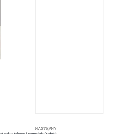
NASTĘPNY
est pełna toksyn i powoduje Otyłość