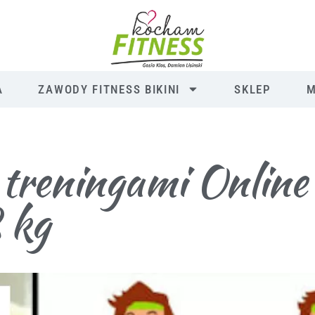
A
ZAWODY FITNESS BIKINI
SKLEP
M
 treningami Onlin
 kg