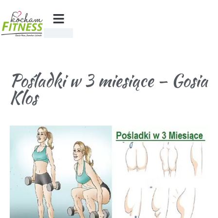
Pośladki w 3 miesiące – Gosia
Klos