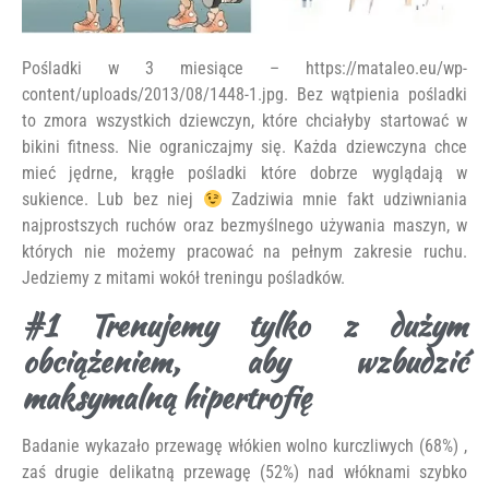
Pośladki w 3 miesiące – https://mataleo.eu/wp-
content/uploads/2013/08/1448-1.jpg. Bez wątpienia pośladki
to zmora wszystkich dziewczyn, które chciałyby startować w
bikini fitness. Nie ograniczajmy się. Każda dziewczyna chce
mieć jędrne, krągłe pośladki które dobrze wyglądają w
sukience. Lub bez niej
Zadziwia mnie fakt udziwniania
najprostszych ruchów oraz bezmyślnego używania maszyn, w
których nie możemy pracować na pełnym zakresie ruchu.
Jedziemy z mitami wokół treningu pośladków.
#1 Trenujemy tylko z dużym
obciążeniem, aby wzbudzić
maksymalną hipertrofię
Badanie wykazało przewagę włókien wolno kurczliwych (68%) ,
zaś drugie delikatną przewagę (52%) nad włóknami szybko