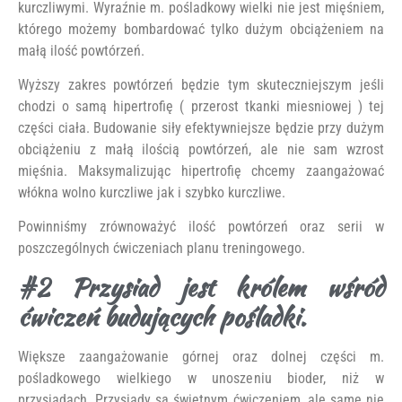
kurczliwymi. Wyraźnie m. pośladkowy wielki nie jest mięśniem,
którego możemy bombardować tylko dużym obciążeniem na
małą ilość powtórzeń.
Wyższy zakres powtórzeń będzie tym skuteczniejszym jeśli
chodzi o samą hipertrofię ( przerost tkanki miesniowej ) tej
części ciała. Budowanie siły efektywniejsze będzie przy dużym
obciążeniu z małą ilością powtórzeń, ale nie sam wzrost
mięśnia. Maksymalizując hipertrofię chcemy zaangażować
włókna wolno kurczliwe jak i szybko kurczliwe.
Powinniśmy zrównoważyć ilość powtórzeń oraz serii w
poszczególnych ćwiczeniach planu treningowego.
#2 Przysiad jest królem wśród
ćwiczeń budujących pośladki.
Większe zaangażowanie górnej oraz dolnej części m.
pośladkowego wielkiego w unoszeniu bioder, niż w
przysiadach. Przysiady są świetnym ćwiczeniem, ale same nie