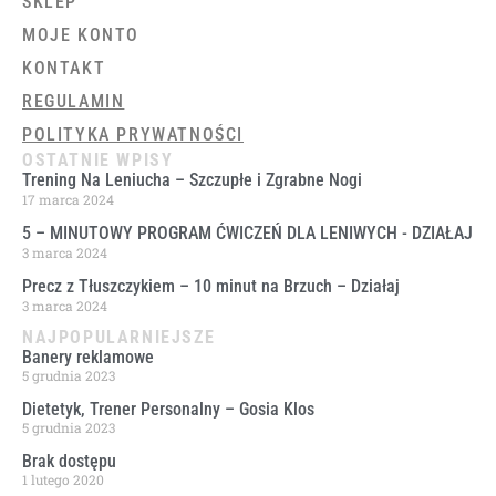
SKLEP
MOJE KONTO
KONTAKT
REGULAMIN
POLITYKA PRYWATNOŚCI
OSTATNIE WPISY
Trening Na Leniucha – Szczupłe i Zgrabne Nogi
17 marca 2024
5 – MINUTOWY PROGRAM ĆWICZEŃ DLA LENIWYCH ​- DZIAŁAJ
3 marca 2024
Precz z Tłuszczykiem – 10 minut na Brzuch – Działaj
3 marca 2024
NAJPOPULARNIEJSZE
Banery reklamowe
5 grudnia 2023
Dietetyk, Trener Personalny – Gosia Klos
5 grudnia 2023
Brak dostępu
1 lutego 2020