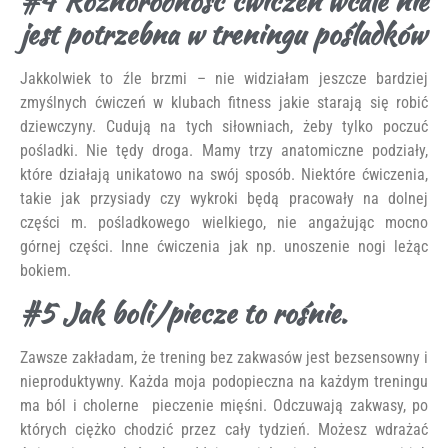
#4 Różnorodność ćwiczeń wcale nie
jest potrzebna w treningu pośladków
Jakkolwiek to źle brzmi – nie widziałam jeszcze bardziej
zmyślnych ćwiczeń w klubach fitness jakie starają się robić
dziewczyny. Cudują na tych siłowniach, żeby tylko poczuć
pośladki. Nie tędy droga. Mamy trzy anatomiczne podziały,
które działają unikatowo na swój sposób. Niektóre ćwiczenia,
takie jak przysiady czy wykroki będą pracowały na dolnej
części m. pośladkowego wielkiego, nie angażując mocno
górnej części. Inne ćwiczenia jak np. unoszenie nogi leżąc
bokiem.
#5 Jak boli/piecze to rośnie.
Zawsze zakładam, że trening bez zakwasów jest bezsensowny i
nieproduktywny. Każda moja podopieczna na każdym treningu
ma ból i cholerne pieczenie mięśni. Odczuwają zakwasy, po
których ciężko chodzić przez cały tydzień. Możesz wdrażać