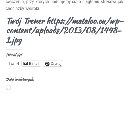
ćwiczenia, przy których poddajemy ciało ciągłemu stresowi jak
chociażby wykroki.
Twój Trener https://mataleo.eu/wp-
content/uploads/2013/08/1448-
1.jpg
Podziel się!
E-mail
Drukuj
Tweet
Dodaj do ulubionych: