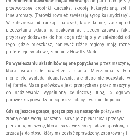
Po zmieleniu kawałków mięsa wołowego
do partii dodaje się
przetworzone drobinki kurczaka, skrobię kukurydzianą, sól i
inne aromaty. (Parówki również zawierają syrop kukurydziany).
W zależności od rodzaju parówek, które kupisz, zacznij od
przeczytania składu na opakowaniach. Jeden zabawny fakt:
przyprawy dodawane do hot doga różnią się w zależności od
tego, gdzie mieszkasz, ponieważ różne regiony mają różne
preferencje smakowe, zgodnie z How It’s Made.
Po wymieszaniu składników są one popychane
przez maszynę,
która usuwa całe powietrze z ciasta. Mieszanina w tym
momencie wygląda nieapetycznie, ale długo nie pozostaje w
tej formie. Masa parówkowa jest przepychana przez maszynę
do nadziewania wypełnioną celulozową tubą, a ogniwa
parówek rozprowadzane są przez palący prysznic do pieca.
Gdy są jeszcze gorące, gorące psy są następnie
pokrywane
zimną słoną wodą. Maszyna usuwa je z piekarnika i przesyła
przez inną maszynę, która usuwa wcześniej nałożoną osłonę, i
zrzuca je do stosu, który ma zostać sprawdzony, zapakowany i