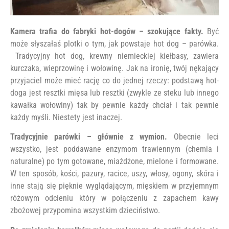
Kamera trafia do fabryki hot-dogów – szokujące fakty.
Być
może słyszałaś plotki o tym, jak powstaje hot dog – parówka.
Tradycyjny hot dog, krewny niemieckiej kiełbasy, zawiera
kurczaka, wieprzowinę i wołowinę. Jak na ironię, twój nękający
przyjaciel może mieć rację co do jednej rzeczy: podstawą hot-
doga jest resztki mięsa lub resztki (zwykle ze steku lub innego
kawałka wołowiny) tak by pewnie każdy chciał i tak pewnie
każdy myśli. Niestety jest inaczej.
Tradycyjnie parówki – głównie z wymion.
Obecnie leci
wszystko, jest poddawane enzymom trawiennym (chemia i
naturalne) po tym gotowane, miażdżone, mielone i formowane.
W ten sposób, kości, pazury, racice, uszy, włosy, ogony, skóra i
inne stają się pięknie wyglądającym, mięskiem w przyjemnym
różowym odcieniu który w połączeniu z zapachem kawy
zbożowej przypomina wszystkim dzieciństwo.