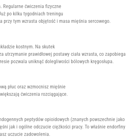
. Regularne ćwiczenia fizyczne
uż po kilku tygodniach treningu
a przy tym wzrasta objętość i masa mięśnia sercowego.
kładzie kostnym. Na skutek
 za utrzymanie prawidłowej postawy ciała wzrasta, co zapobiega
esie pozwala uniknąć dolegliwości bólowych kręgosłupa.
ową płuc oraz wzmocnisz mięśnie
większają ćwiczenia rozciągające.
 endogennych peptydów opioidowych (znanych powszechnie jako
ni jak i ogólne odczucie ciężkości pracy. To właśnie endorfiny
masz uczucie zadowolenia.