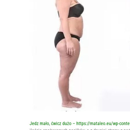
Jedz mało, ćwicz dużo – https://mataleo.eu/wp-cont