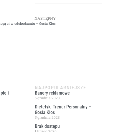
NASTĘPNY
gą ci w odchudzaniu – Gosia Klos
NAJPOPULARNIEJSZE
płe i
Banery reklamowe
5 grudnia 2023
Dietetyk, Trener Personalny –
Gosia Klos
5 grudnia 2023
Brak dostępu
1 lutego 2020