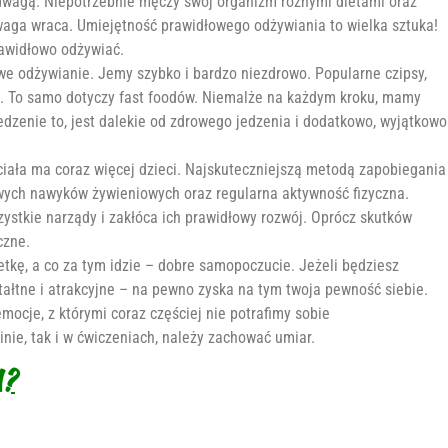
nadwagą. Niepotrzebnie męczy swój organizm różnymi dietami oraz
waga wraca. Umiejętność prawidłowego odżywiania to wielka sztuka!
rawidłowo odżywiać.
owe odżywianie. Jemy szybko i bardzo niezdrowo. Popularne czipsy,
we. To samo dotyczy fast foodów. Niemalże na każdym kroku, mamy
edzenie to, jest dalekie od zdrowego jedzenia i dodatkowo, wyjątkowo
ciała ma coraz więcej dzieci. Najskuteczniejszą metodą zapobiegania
iwych nawyków żywieniowych oraz regularna aktywność fizyczna.
stkie narządy i zakłóca ich prawidłowy rozwój. Oprócz skutków
czne.
etkę, a co za tym idzie – dobre samopoczucie. Jeżeli będziesz
ształtne i atrakcyjne – na pewno zyska na tym twoja pewność siebie.
ocje, z którymi coraz częściej nie potrafimy sobie
inie, tak i w ćwiczeniach, należy zachować umiar.
?