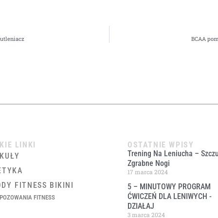
utleniacz
BCAA pomo
KIE LINKI
OSTATNIE WPISY
Trening Na Leniucha – Szczu
KUŁY
Zgrabne Nogi
ETYKA
17 marca 2024
DY FITNESS BIKINI
5 – MINUTOWY PROGRAM
ĆWICZEŃ DLA LENIWYCH ​-
POZOWANIA FITNESS
DZIAŁAJ
3 marca 2024