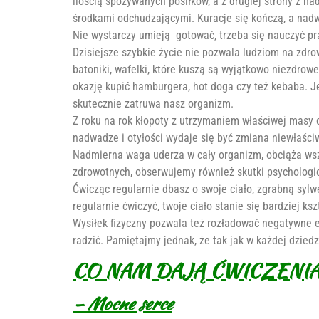
ilością spożywanych posiłków, a z drugiej strony z 
środkami odchudzającymi. Kuracje się kończą, a nad
Nie wystarczy umieją gotować, trzeba się nauczyć p
Dzisiejsze szybkie życie nie pozwala ludziom na zdr
batoniki, wafelki, które kuszą są wyjątkowo niezdro
okazję kupić hamburgera, hot doga czy też kebaba. J
skutecznie zatruwa nasz organizm.
Z roku na rok kłopoty z utrzymaniem właściwej masy 
nadwadze i otyłości wydaje się być zmiana niewłaśc
Nadmierna waga uderza w cały organizm, obciąża wszy
zdrowotnych, obserwujemy również skutki psychologi
Ćwicząc regularnie dbasz o swoje ciało, zgrabną sylw
regularnie ćwiczyć, twoje ciało stanie się bardziej k
Wysiłek fizyczny pozwala też rozładować negatywne em
radzić. Pamiętajmy jednak, że tak jak w każdej dziedz
CO NAM DAJĄ ĆWICZENIA
– Mocne serce