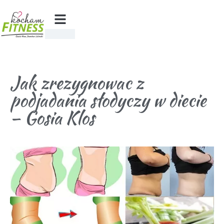
Jak zrezygnowac z
podjadania słodyczy w diecie
– Gosia Klos