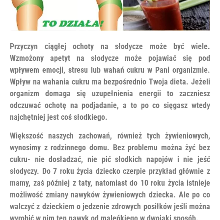
Przyczyn ciągłej ochoty na słodycze może być wiele.
Wzmożony apetyt na słodycze może pojawiać się pod
wpływem emocji, stresu lub wahań cukru w Pani organizmie.
Wpływ na wahania cukru ma bezpośrednio Twoja dieta. Jeżeli
organizm domaga się uzupełnienia energii to zaczniesz
odczuwać ochotę na podjadanie, a to po co sięgasz wtedy
najchętniej jest coś słodkiego.
Większość naszych zachowań, również tych żywieniowych,
wynosimy z rodzinnego domu. Bez problemu można żyć bez
cukru- nie dosładzać, nie pić słodkich napojów i nie jeść
słodyczy. Do 7 roku życia dziecko czerpie przykład głównie z
mamy, zaś później z taty, natomiast do 10 roku życia istnieje
możliwość zmiany nawyków żywieniowych dziecka. Ale po co
walczyć z dzieckiem o jedzenie zdrowych posiłków jeśli można
wyrobić w nim ten nawyk od maleńkiego w dwojaki sposób.