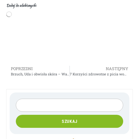
Dodaj do ulubionych:
POPRZEDNI
NASTĘPNY
Brzuch, Uda i obwisła skóra – Ważne Porady
7 Korzyści zdrowotne z picia wody z ogórka + 3 proste przepisy
SZUKAJ