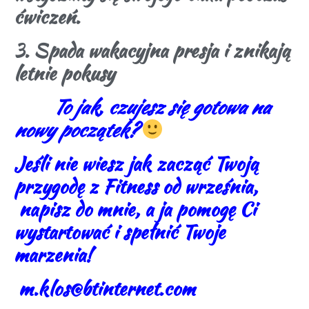
ćwiczeń.
3. Spada wakacyjna presja i znikają
letnie pokusy
To jak, czujesz się gotowa na
nowy początek?
Jeśli nie wiesz jak zacząć Twoją
przygodę z Fitness od września,
napisz do mnie, a ja pomogę Ci
wystartować i spełnić Twoje
marzenia!
m.klos@btinternet.com