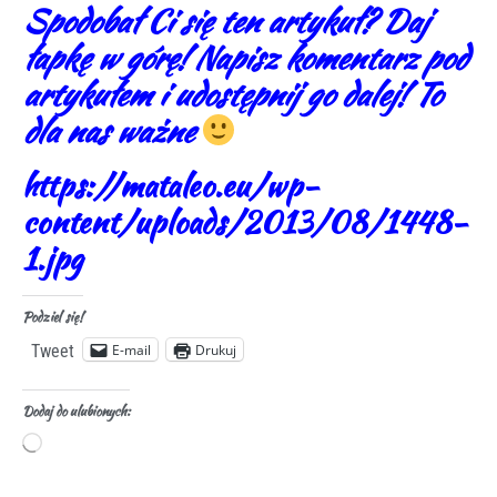
Spodobał Ci się ten artykuł? Daj
łapkę w górę! Napisz komentarz pod
artykułem i udostępnij go dalej! To
dla nas ważne
https://mataleo.eu/wp-
content/uploads/2013/08/1448-
1.jpg
Podziel się!
E-mail
Drukuj
Tweet
Dodaj do ulubionych: