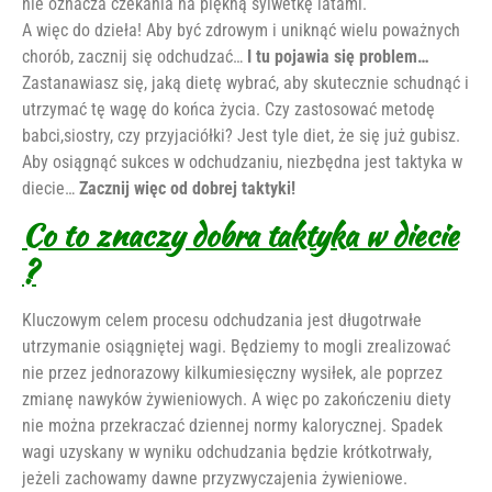
nie oznacza czekania na piękną sylwetkę latami.
A więc do dzieła! Aby być zdrowym i uniknąć wielu poważnych
chorób, zacznij się odchudzać…
I tu pojawia się problem…
Zastanawiasz się, jaką dietę wybrać, aby skutecznie schudnąć i
utrzymać tę wagę do końca życia. Czy zastosować metodę
babci,siostry, czy przyjaciółki? Jest tyle diet, że się już gubisz.
Aby osiągnąć sukces w odchudzaniu, niezbędna jest taktyka w
diecie…
Zacznij więc od dobrej taktyki!
Co to znaczy dobra taktyka w diecie
?
Kluczowym celem procesu odchudzania jest długotrwałe
utrzymanie osiągniętej wagi. Będziemy to mogli zrealizować
nie przez jednorazowy kilkumiesięczny wysiłek, ale poprzez
zmianę nawyków żywieniowych. A więc po zakończeniu diety
nie można przekraczać dziennej normy kalorycznej. Spadek
wagi uzyskany w wyniku odchudzania będzie krótkotrwały,
jeżeli zachowamy dawne przyzwyczajenia żywieniowe.