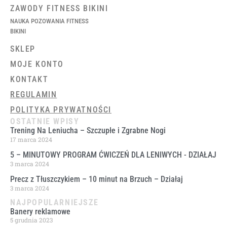
ZAWODY FITNESS BIKINI
NAUKA POZOWANIA FITNESS
BIKINI
SKLEP
MOJE KONTO
KONTAKT
REGULAMIN
POLITYKA PRYWATNOŚCI
OSTATNIE WPISY
Trening Na Leniucha – Szczupłe i Zgrabne Nogi
17 marca 2024
5 – MINUTOWY PROGRAM ĆWICZEŃ DLA LENIWYCH ​- DZIAŁAJ
3 marca 2024
Precz z Tłuszczykiem – 10 minut na Brzuch – Działaj
3 marca 2024
NAJPOPULARNIEJSZE
Banery reklamowe
5 grudnia 2023