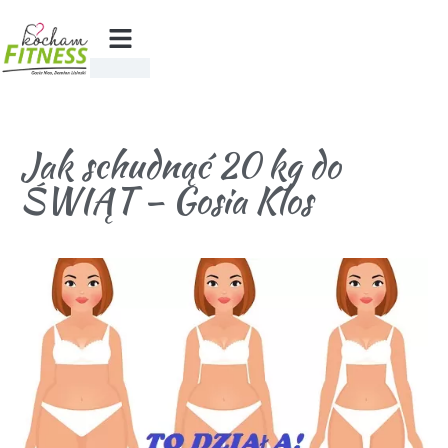
Jak schudnąć 20 kg do
ŚWIĄT – Gosia Klos