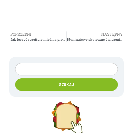
POPRZEDNI
NASTĘPNY
Jak leczyć rozejście mięśnia prostego Brzucha?
15-minutowe skuteczne ćwiczenia w domu na BRZUCH i UDA
SZUKAJ