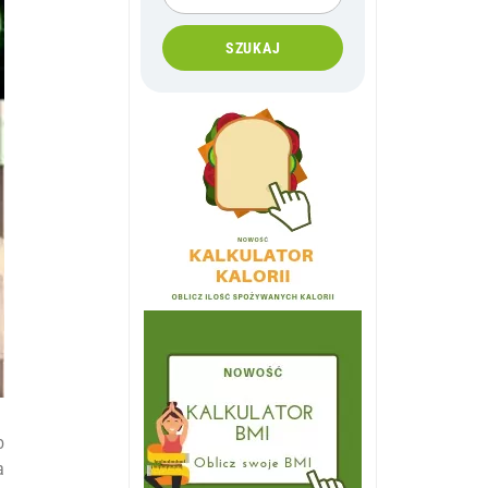
SZUKAJ
o
a