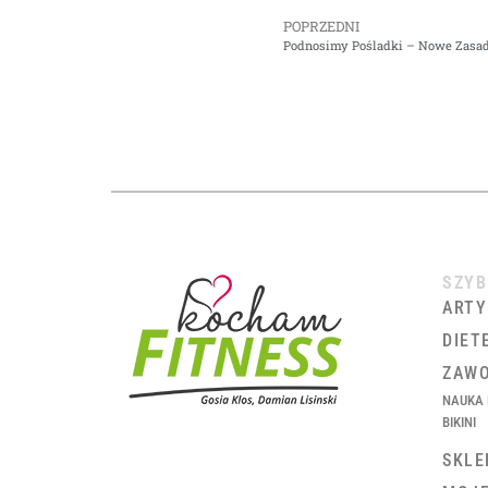
POPRZEDNI
Podnosimy Pośladki – Nowe Zasad
SZYB
ARTY
DIET
ZAWO
NAUKA 
BIKINI
SKLE