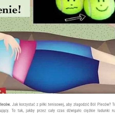
Pleców.
Jak korzystać z piłki tenisowej, aby złagodzić Ból Pleców? T
jący. To tak, jakby przez cały czas dźwigało ciężkie ładunki n