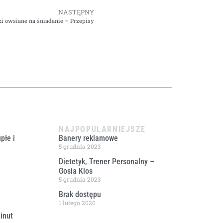
NASTĘPNY
ki owsiane na śniadanie – Przepisy
NAJPOPULARNIEJSZE
płe i
Banery reklamowe
5 grudnia 2023
Dietetyk, Trener Personalny –
Gosia Klos
5 grudnia 2023
Brak dostępu
1 lutego 2020
inut