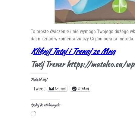
To proste ćwiczenie i nie wymaga Twojego dużego wkł
daj mi znać w komentarzu czy Ci pomogła ta metoda.
Kliknij Tutaj i Trenuj ze Mną
Twój Trener https://mataleo.eu/
Podziel się!
E-mail
Drukuj
Tweet
Dodaj do ulubionych: