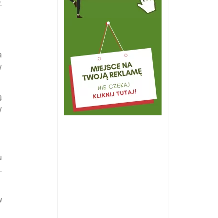
.
a
y
ą
y
u
.
w