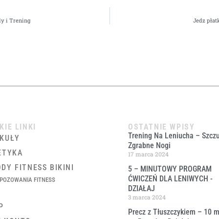
y i Trening
Jedz płat
KIE LINKI
OSTATNIE WPISY
Trening Na Leniucha – Szczu
KUŁY
Zgrabne Nogi
ETYKA
17 marca 2024
DY FITNESS BIKINI
5 – MINUTOWY PROGRAM
ĆWICZEŃ DLA LENIWYCH ​-
POZOWANIA FITNESS
DZIAŁAJ
3 marca 2024
P
Precz z Tłuszczykiem – 10 m