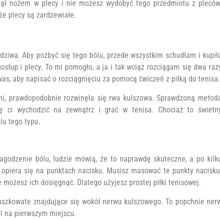
źgnął nożem w plecy i nie możesz wydobyć tego przedmiotu z pleców
że plecy są zardzewiałe.
dziwa. Aby pozbyć się tego bólu, przede wszystkim schudłam i kupił
osłup i plecy. To mi pomogło, a ja i tak wciąż rozciągam się dwa raz
was, aby napisać o rozciągnięciu za pomocą ćwiczeń z piłką do tenisa.
ami, prawdopodobnie rozwinęła się rwa kulszowa. Sprawdzoną metod
żę ci wychodzić na zewnątrz i grać w tenisa. Chociaż to świetn
lu tego typu.
godzenie bólu, ludzie mówią, że to naprawdę skuteczne, a po kilk
a opiera się na punktach nacisku. Musisz masować te punkty nacisku
możesz ich dosięgnąć. Dlatego użyjesz prostej piłki tenisowej.
ruszkowate znajdujące się wokół nerwu kulszowego. To popchnie ner
l na pierwszym miejscu.