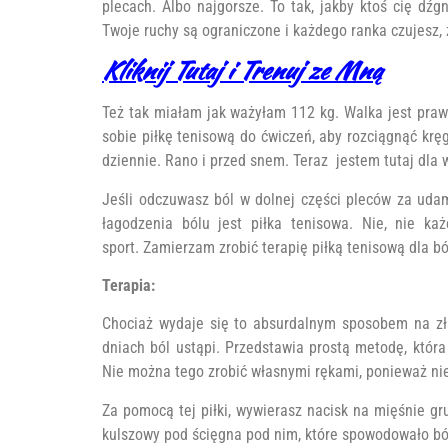
plecach. Albo najgorsze. To tak, jakby ktoś cię d
Twoje ruchy są ograniczone i każdego ranka czujesz, 
Kliknij Tutaj i Trenuj ze Mną
Też tak miałam jak ważyłam 112 kg. Walka jest praw
sobie piłkę tenisową do ćwiczeń, aby rozciągnąć kręg
dziennie. Rano i przed snem. Teraz jestem tutaj dla 
Jeśli odczuwasz ból w dolnej części pleców za ud
łagodzenia bólu jest piłka tenisowa. Nie, nie ka
sport. Zamierzam zrobić terapię piłką tenisową dla bó
Terapia:
Chociaż wydaje się to absurdalnym sposobem na zła
dniach ból ustąpi. Przedstawia prostą metodę, któr
Nie można tego zrobić własnymi rękami, ponieważ nie 
Za pomocą tej piłki, wywierasz nacisk na mięśnie g
kulszowy pod ścięgna pod nim, które spowodowało bó