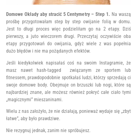
Domowe Okłady aby stracić 5 Centymetry – Step 1.
Na waszą
prośbę przygotowałam step by step owijanie folią w domu.
Jest to długi proces więc podzieliłam go na 2 etapy. Dziś
pierwszy, a juto wieczorem drugi. Przeczytaj oczywiście oba
etapy przygotowań do owijania, gdyż wiele z was popełnia
dużo błędów i nie ma pożądanych efektów.
Jeśli kiedykolwiek napisałaś coś na swoim Instagramie, że
masz nawet hash-tagged związanym ze sportem lub
fitnessem, prawdopodobnie spotkałaś ludzi, którzy sprzedają ci
swoje domowe body. Obejmuje on brzuszki lub nogi, które są
najbardziej znane, ale możesz również pokryć całe ciało tymi
„magicznymi” mieszaninami.
Wielu z nas założyło, że nie działają, ponieważ wydaje się „zbyt
łatwe”, aby było prawdziwe.
Nie rezygnuj jednak, zanim nie spróbujesz.