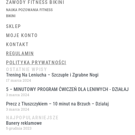
ZAWODY FITNESS BIKINI
NAUKA POZOWANIA FITNESS
BIKINI
SKLEP
MOJE KONTO
KONTAKT
REGULAMIN
POLITYKA PRYWATNOŚCI
OSTATNIE WPISY
Trening Na Leniucha – Szczupłe i Zgrabne Nogi
17 marca 2024
5 – MINUTOWY PROGRAM ĆWICZEŃ DLA LENIWYCH ​- DZIAŁAJ
3 marca 2024
Precz z Tłuszczykiem – 10 minut na Brzuch – Działaj
3 marca 2024
NAJPOPULARNIEJSZE
Banery reklamowe
5 grudnia 2023