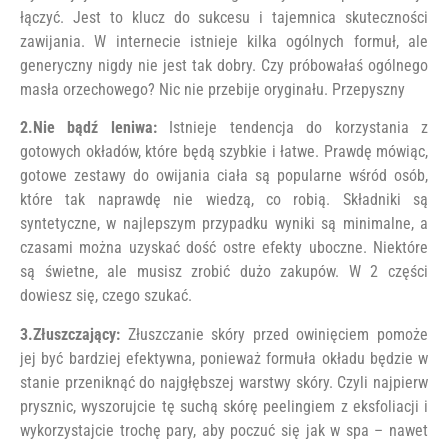
łączyć. Jest to klucz do sukcesu i tajemnica skuteczności
zawijania. W internecie istnieje kilka ogólnych formuł, ale
generyczny nigdy nie jest tak dobry. Czy próbowałaś ogólnego
masła orzechowego? Nic nie przebije oryginału. Przepyszny
2.Nie bądź leniwa:
Istnieje tendencja do korzystania z
gotowych okładów, które będą szybkie i łatwe. Prawdę mówiąc,
gotowe zestawy do owijania ciała są popularne wśród osób,
które tak naprawdę nie wiedzą, co robią. Składniki są
syntetyczne, w najlepszym przypadku wyniki są minimalne, a
czasami można uzyskać dość ostre efekty uboczne. Niektóre
są świetne, ale musisz zrobić dużo zakupów. W 2 części
dowiesz się, czego szukać.
3.Złuszczający:
Złuszczanie skóry przed owinięciem pomoże
jej być bardziej efektywna, ponieważ formuła okładu będzie w
stanie przeniknąć do najgłębszej warstwy skóry. Czyli najpierw
prysznic, wyszorujcie tę suchą skórę peelingiem z eksfoliacji i
wykorzystajcie trochę pary, aby poczuć się jak w spa – nawet