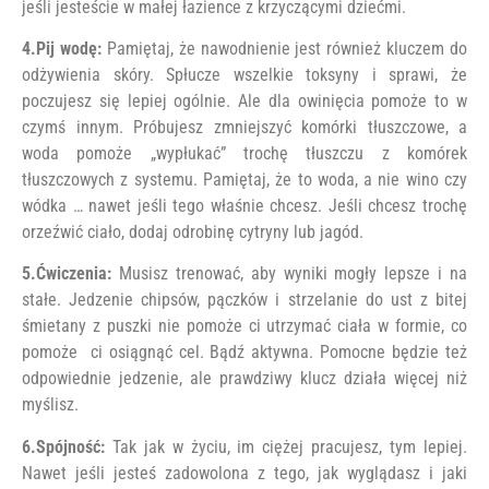
jeśli jesteście w małej łazience z krzyczącymi dziećmi.
4.Pij wodę:
Pamiętaj, że nawodnienie jest również kluczem do
odżywienia skóry. Spłucze wszelkie toksyny i sprawi, że
poczujesz się lepiej ogólnie. Ale dla owinięcia pomoże to w
czymś innym. Próbujesz zmniejszyć komórki tłuszczowe, a
woda pomoże „wypłukać” trochę tłuszczu z komórek
tłuszczowych z systemu. Pamiętaj, że to woda, a nie wino czy
wódka … nawet jeśli tego właśnie chcesz. Jeśli chcesz trochę
orzeźwić ciało, dodaj odrobinę cytryny lub jagód.
5.Ćwiczenia:
Musisz trenować, aby wyniki mogły lepsze i na
stałe. Jedzenie chipsów, pączków i strzelanie do ust z bitej
śmietany z puszki nie pomoże ci utrzymać ciała w formie, co
pomoże ci osiągnąć cel. Bądź aktywna. Pomocne będzie też
odpowiednie jedzenie, ale prawdziwy klucz działa więcej niż
myślisz.
6.Spójność:
Tak jak w życiu, im ciężej pracujesz, tym lepiej.
Nawet jeśli jesteś zadowolona z tego, jak wyglądasz i jaki