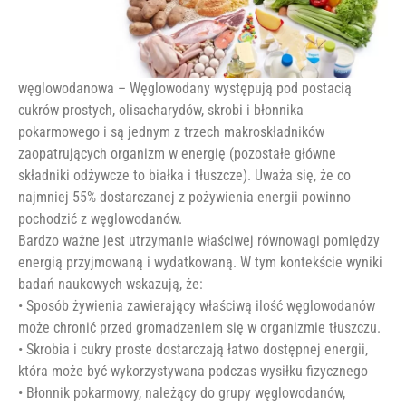
węglowodanowa – Węglowodany występują pod postacią
cukrów prostych, olisacharydów, skrobi i błonnika
pokarmowego i są jednym z trzech makroskładników
zaopatrujących organizm w energię (pozostałe główne
składniki odżywcze to białka i tłuszcze). Uważa się, że co
najmniej 55% dostarczanej z pożywienia energii powinno
pochodzić z węglowodanów.
Bardzo ważne jest utrzymanie właściwej równowagi pomiędzy
energią przyjmowaną i wydatkowaną. W tym kontekście wyniki
badań naukowych wskazują, że:
• Sposób żywienia zawierający właściwą ilość węglowodanów
może chronić przed gromadzeniem się w organizmie tłuszczu.
• Skrobia i cukry proste dostarczają łatwo dostępnej energii,
która może być wykorzystywana podczas wysiłku fizycznego
• Błonnik pokarmowy, należący do grupy węglowodanów,