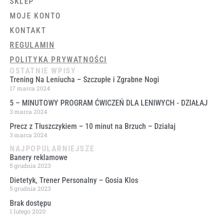
SKLEP
MOJE KONTO
KONTAKT
REGULAMIN
POLITYKA PRYWATNOŚCI
OSTATNIE WPISY
Trening Na Leniucha – Szczupłe i Zgrabne Nogi
17 marca 2024
5 – MINUTOWY PROGRAM ĆWICZEŃ DLA LENIWYCH ​- DZIAŁAJ
3 marca 2024
Precz z Tłuszczykiem – 10 minut na Brzuch – Działaj
3 marca 2024
NAJPOPULARNIEJSZE
Banery reklamowe
5 grudnia 2023
Dietetyk, Trener Personalny – Gosia Klos
5 grudnia 2023
Brak dostępu
1 lutego 2020