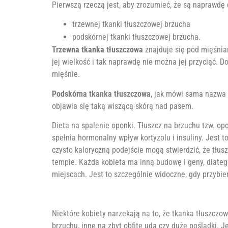
Pierwszą rzeczą jest, aby zrozumieć, że są naprawdę 
trzewnej tkanki tłuszczowej brzucha
podskórnej tkanki tłuszczowej brzucha.
Trzewna tkanka tłuszczowa
znajduje się pod mięśniam
jej wielkość i tak naprawdę nie można jej przyciąć. Do
mięśnie.
Podskórna tkanka tłuszczowa
, jak mówi sama nazwa 
objawia się taką wiszącą skórą nad pasem.
Dieta na spalenie oponki. Tłuszcz na brzuchu tzw. op
spełnia hormonalny wpływ kortyzolu i insuliny. Jest 
czysto kaloryczną podejście mogą stwierdzić, że tłus
tempie. Każda kobieta ma inną budowę i geny, dlateg
miejscach. Jest to szczególnie widoczne, gdy przybi
Niektóre kobiety narzekają na to, że tkanka tłuszczo
brzuchu, inne na zbyt obfite uda czy duże pośladki.