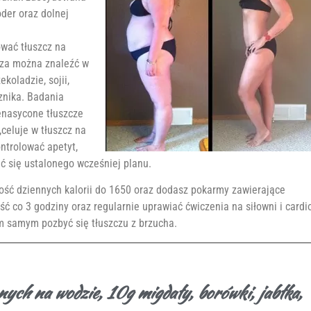
der oraz dolnej
ować tłuszcz na
cza można znaleźć w
koladzie, sojii,
cznika. Badania
enasycone tłuszcze
celuje w tłuszcz na
ntrolować apetyt,
ać się ustalonego wcześniej planu.
ilość dziennych kalorii do 1650 oraz dodasz pokarmy zawierające
ść co 3 godziny oraz regularnie uprawiać ćwiczenia na siłowni i cardi
ym samym pozbyć się tłuszczu z brzucha.
ych na wodzie, 10g migdały, borówki, jabłka,