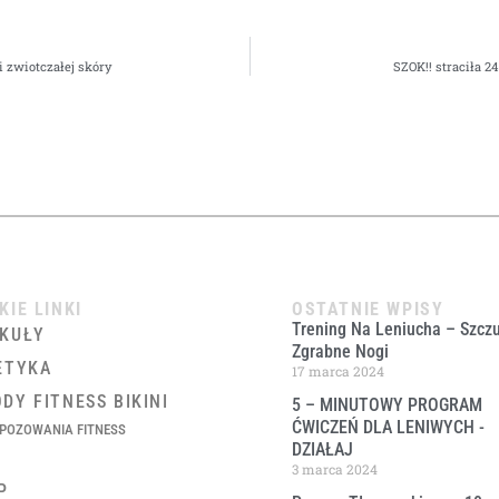
i zwiotczałej skóry
SZOK!! straciła 2
KIE LINKI
OSTATNIE WPISY
Trening Na Leniucha – Szczu
KUŁY
Zgrabne Nogi
ETYKA
17 marca 2024
DY FITNESS BIKINI
5 – MINUTOWY PROGRAM
ĆWICZEŃ DLA LENIWYCH ​-
POZOWANIA FITNESS
DZIAŁAJ
3 marca 2024
P