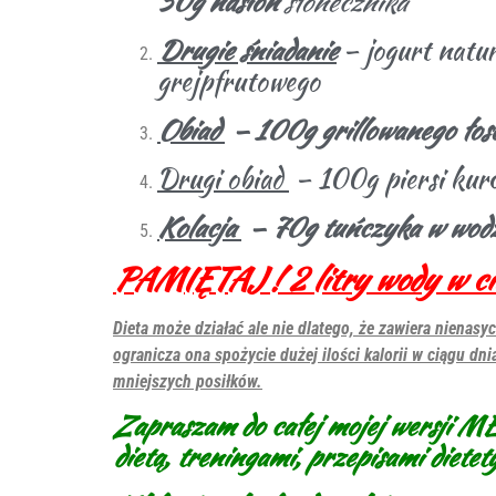
50g nasion
słonecznika
Drugie śniadanie
– jogurt natur
grejpfrutowego
Obiad
– 100g grillowanego łoso
Drugi obiad
– 100g piersi kur
Kolacja
– 70g tuńczyka w wodz
PAMIĘTAJ ! 2 litry wody w ci
Dieta może działać ale nie dlatego, że zawiera nienasyc
ogranicza ona spożycie dużej ilości kalorii w ciągu dn
mniejszych posiłków.
Zapraszam do całej mojej wers
dietą, treningami, przepisami diete