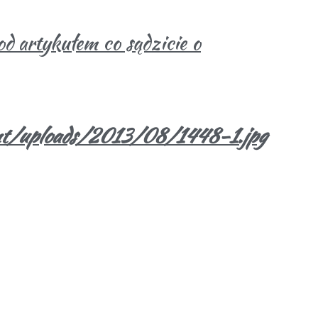
d artykułem co sądzicie o
ent/uploads/2013/08/1448-1.jpg