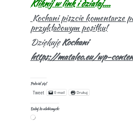
Kliknij w link i działaj.
…
Kochani piszcie komentarze po
przykładowym posiłku!
Dziękuję
Kochani
https://mataleo.eu/wp-cont
Podziel się!
E-mail
Drukuj
Tweet
Dodaj do ulubionych: