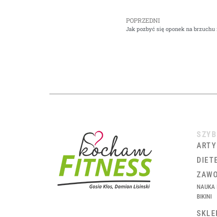
POPRZEDNI
Jak pozbyć się oponek na brzuchu 
SZYB
ARTY
DIET
ZAWO
NAUKA 
BIKINI
SKLE