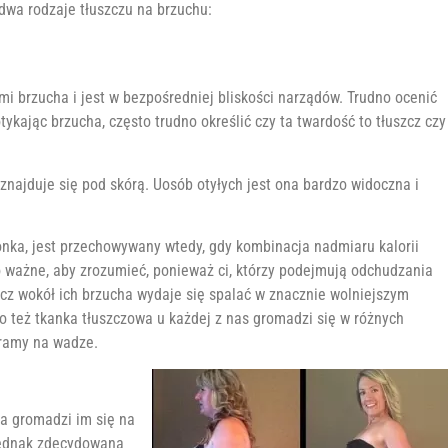
dwa rodzaje tłuszczu na brzuchu:
i brzucha i jest w bezpośredniej bliskości narządów. Trudno ocenić
tykając brzucha, często trudno określić czy ta twardość to tłuszcz czy
znajduje się pod skórą. Uosób otyłych jest ona bardzo widoczna i
onka, jest przechowywany wtedy, gdy kombinacja nadmiaru kalorii
to ważne, aby zrozumieć, ponieważ ci, którzy podejmują odchudzania
zcz wokół ich brzucha wydaje się spalać w znacznie wolniejszym
o też tkanka tłuszczowa u każdej z nas gromadzi się w różnych
eramy na wadze.
wa gromadzi im się na
 Jednak zdecydowana