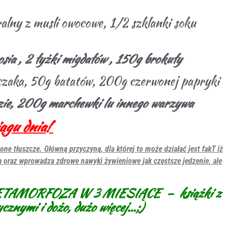
alny z musli owocowe, 1/2 szklanki soku
sia , 2 łyżki migdałów , 150g brokuły
czaka, 50g batatów, 200g czerwonej papryki
ie, 200g marchewki lu innego warzywa
ągu dnia!
one tłuszcze. Główną przyczyną, dla której to może działać jest fakT iż
ia oraz wprowadza zdrowe nawyki żywieniowe jak częstsze jedzenie, ale
ji METAMORFOZA W 3 MIESIĄCE – książki z
tycznymi i dożo, dużo więcej…;)