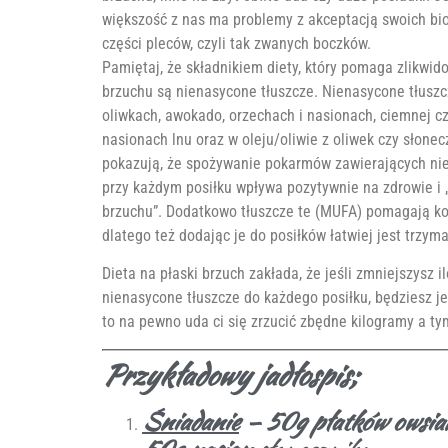
większość z nas ma problemy z akceptacją swoich bio
części pleców, czyli tak zwanych boczków.
Pamiętaj, że składnikiem diety, który pomaga zlikwid
brzuchu są nienasycone tłuszcze. Nienasycone tłusz
oliwkach, awokado, orzechach i nasionach, ciemnej cze
nasionach lnu oraz w oleju/oliwie z oliwek czy słone
pokazują, że spożywanie pokarmów zawierających ni
przy każdym posiłku wpływa pozytywnie na zdrowie i „
brzuchu”. Dodatkowo tłuszcze te (MUFA) pomagają ko
dlatego też dodając je do posiłków łatwiej jest trzym
Dieta na płaski brzuch zakłada, że jeśli zmniejszysz 
nienasycone tłuszcze do każdego posiłku, będziesz je
to na pewno uda ci się zrzucić zbędne kilogramy a t
Przykładowy jadłospis;
Śniadanie
– 50g płatków owsian