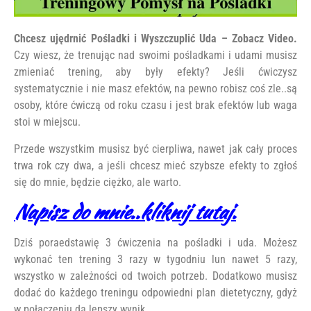
Chcesz ujędrnić Pośladki i Wyszczuplić Uda – Zobacz Video.
Czy wiesz, że trenując nad swoimi pośladkami i udami musisz
zmieniać trening, aby były efekty? Jeśli ćwiczysz
systematycznie i nie masz efektów, na pewno robisz coś zle..są
osoby, które ćwiczą od roku czasu i jest brak efektów lub waga
stoi w miejscu.
Przede wszystkim musisz być cierpliwa, nawet jak cały proces
trwa rok czy dwa, a jeśli chcesz mieć szybsze efekty to zgłoś
się do mnie, będzie ciężko, ale warto.
Napisz do mnie..kliknij tutaj.
Dziś poraedstawię 3 ćwiczenia na pośladki i uda. Możesz
wykonać ten trening 3 razy w tygodniu lun nawet 5 razy,
wszystko w zależności od twoich potrzeb. Dodatkowo musisz
dodać do każdego treningu odpowiedni plan dietetyczny, gdyż
w połączeniu da lepszy wynik.