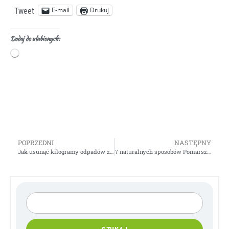
E-mail
Drukuj
Tweet
Dodaj do ulubionych:
POPRZEDNI
NASTĘPNY
Jak usunąć kilogramy odpadów z jelita grubego w 2 tygodnie
7 naturalnych sposobów Pomarszczoną skórę