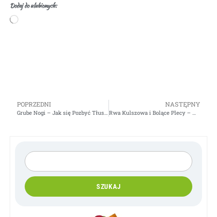
Dodaj do ulubionych:
POPRZEDNI
NASTĘPNY
Grube Nogi – Jak się Pozbyć Tłuszczu – Ćwiczenia
Rwa Kulszowa i Bolące Plecy – Mam na To Sposób – Ćwiczenie na Noc
SZUKAJ