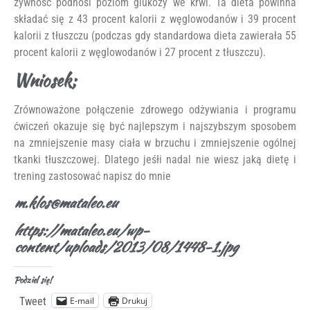
żywność podnosi poziom glukozy we krwi. Ta dieta powinna
składać się z 43 procent kalorii z węglowodanów i 39 procent
kalorii z tłuszczu (podczas gdy standardowa dieta zawierała 55
procent kalorii z węglowodanów i 27 procent z tłuszczu).
Wniosek;
Zrównoważone połączenie zdrowego odżywiania i programu
ćwiczeń okazuje się być najlepszym i najszybszym sposobem
na zmniejszenie masy ciała w brzuchu i zmniejszenie ogólnej
tkanki tłuszczowej. Dlatego jeśłi nadal nie wiesz jaką dietę i
trening zastosować napisz do mnie
m.klos@mataleo.eu
https://mataleo.eu/wp-
content/uploads/2013/08/1448-1.jpg
Podziel się!
E-mail
Drukuj
Tweet