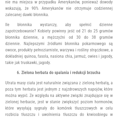
nie ma miejsca w przypadku Amerykanów, ponieważ dowody
wskazują, że 90% Amerykanów nie otrzymuje codziennej
zalecanej dawki błonnika.
Ile błonnika wystarczy, aby spełnić dzienne
zapotrzebowanie? Kobiety powinny jeść od 21 do 25 gramów
błonnika dziennie, a mężczyźni od 30 do 38 gramów
dziennie. Najlepszymi źródłami błonnika pokarmowego są
owoce, produkty pełnoziarniste, warzywa i rośliny strączkowe, a
dokładniej quinoa, fasola, nasiona chia, jarmuż, owies i jagody,
takie jak truskawki, jagody.
6. Zielona herbata do spalania i redukcji brzucha
Utrata masy ciała jest naturalnie związana z zieloną herbatą, a
poza tym herbata jest jednym z najzdrowszych napojów, które
można wypić. Ze względu na aktywne związki znajdujące się w
zielonej herbacie, jest w stanie zwiększyć poziom hormonów,
które wysyłają sygnały do ​​komórek tłuszczowych w celu
rozbicia tłuszczu i uwolnienia tłuszczu do krwioobiegu w