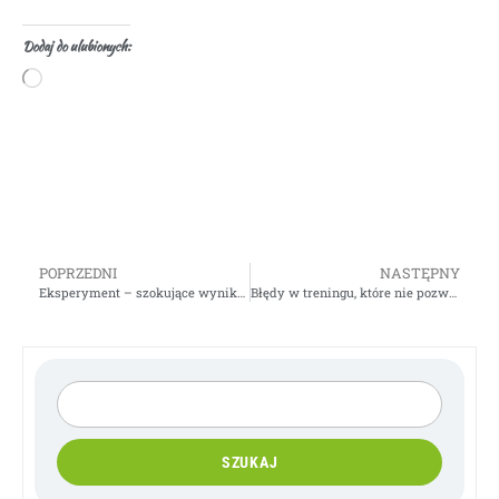
Dodaj do ulubionych:
POPRZEDNI
NASTĘPNY
Eksperyment – szokujące wyniki – Sprawdź
Błędy w treningu, które nie pozwalają ci uzyskać wymarzonego ciała
SZUKAJ