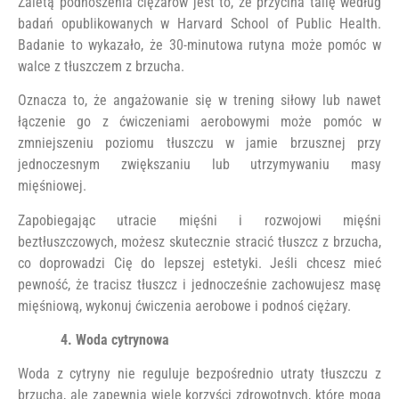
Zaletą podnoszenia ciężarów jest to, że przycina talię według
badań opublikowanych w Harvard School of Public Health.
Badanie to wykazało, że 30-minutowa rutyna może pomóc w
walce z tłuszczem z brzucha.
Oznacza to, że angażowanie się w trening siłowy lub nawet
łączenie go z ćwiczeniami aerobowymi może pomóc w
zmniejszeniu poziomu tłuszczu w jamie brzusznej przy
jednoczesnym zwiększaniu lub utrzymywaniu masy
mięśniowej.
Zapobiegając utracie mięśni i rozwojowi mięśni
beztłuszczowych, możesz skutecznie stracić tłuszcz z brzucha,
co doprowadzi Cię do lepszej estetyki. Jeśli chcesz mieć
pewność, że tracisz tłuszcz i jednocześnie zachowujesz masę
mięśniową, wykonuj ćwiczenia aerobowe i podnoś ciężary.
4. Woda cytrynowa
Woda z cytryny nie reguluje bezpośrednio utraty tłuszczu z
brzucha, ale zapewnia wiele korzyści zdrowotnych, które mogą