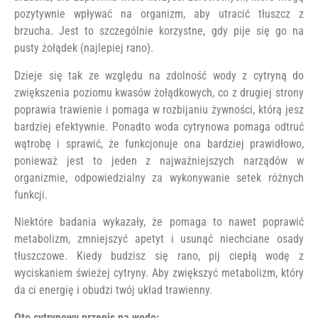
pozytywnie wpływać na organizm, aby utracić tłuszcz z
brzucha. Jest to szczególnie korzystne, gdy pije się go na
pusty żołądek (najlepiej rano).
Dzieje się tak ze względu na zdolność wody z cytryną do
zwiększenia poziomu kwasów żołądkowych, co z drugiej strony
poprawia trawienie i pomaga w rozbijaniu żywności, którą jesz
bardziej efektywnie. Ponadto woda cytrynowa pomaga odtruć
wątrobę i sprawić, że funkcjonuje ona bardziej prawidłowo,
ponieważ jest to jeden z najważniejszych narządów w
organizmie, odpowiedzialny za wykonywanie setek różnych
funkcji.
Niektóre badania wykazały, że pomaga to nawet poprawić
metabolizm, zmniejszyć apetyt i usunąć niechciane osady
tłuszczowe. Kiedy budzisz się rano, pij ciepłą wodę z
wyciskaniem świeżej cytryny. Aby zwiększyć metabolizm, który
da ci energię i obudzi twój układ trawienny.
Oto cytrynowy przepis na wodę: