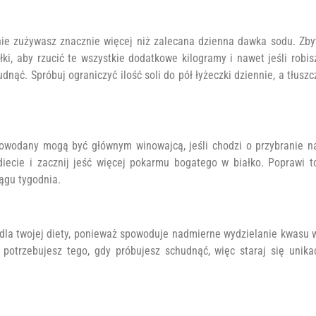
nie zużywasz znacznie więcej niż zalecana dzienna dawka sodu. Zby
i, aby rzucić te wszystkie dodatkowe kilogramy i nawet jeśli robis
nąć. Spróbuj ograniczyć ilość soli do pół łyżeczki dziennie, a tłuszc
owodany mogą być głównym winowajcą, jeśli chodzi o przybranie n
iecie i zacznij jeść więcej pokarmu bogatego w białko. Poprawi t
ągu tygodnia.
e dla twojej diety, ponieważ spowoduje nadmierne wydzielanie kwasu 
potrzebujesz tego, gdy próbujesz schudnąć, więc staraj się unika