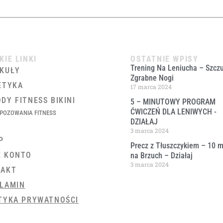
KIE LINKI
OSTATNIE WPISY
Trening Na Leniucha – Szczu
KUŁY
Zgrabne Nogi
ETYKA
17 marca 2024
DY FITNESS BIKINI
5 – MINUTOWY PROGRAM
ĆWICZEŃ DLA LENIWYCH ​-
POZOWANIA FITNESS
DZIAŁAJ
3 marca 2024
P
Precz z Tłuszczykiem – 10 m
E KONTO
na Brzuch – Działaj
3 marca 2024
TAKT
LAMIN
TYKA PRYWATNOŚCI