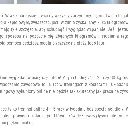
ni
. Wraz z nadejściem wiosny wszyscy zaczynamy się martwić o to, ja
ju kąpielowym, zwłaszcza, jeśli w zimie zyskaliśmy kilka kilogramów
mają tyle szczęścia, aby schudnąć i wyglądać wspaniale. Jeśli jeste
zego sposobu na pozbycie się zbędnych kilogramów i stopienia teg
moją pomocą będziesz mogła błyszczeć na plaży tego lata.
ęknie wyglądać wiosną czy latem! Aby schudnąć 10, 20 czy 30 kg be
wiadczenie zawodowe to 18 lat w treningach z kobietami i układani
eningowy wykupiony online nie będzie tak skuteczny jak praca na żyw
ące tylko treningi online 4 – 5 razy w tygodniu bez specjalnej diety. 
zabieg prawego kolana, po którym również ćwiczyłyśmy ale mnie
nić pięknie ciałko.