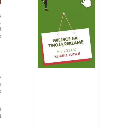
k
.
ś
o
z
e
o
W
j