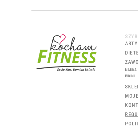
SZYB
ARTY
DIET
ZAWO
NAUKA 
BIKINI
SKLE
MOJ
KON
REGU
POLI