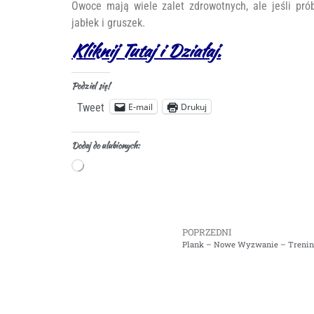
Owoce mają wiele zalet zdrowotnych, ale jeśli pró
jabłek i gruszek.
Kliknij Tutaj i Działaj.
Podziel się!
E-mail
Drukuj
Tweet
Dodaj do ulubionych:
POPRZEDNI
Plank – Nowe Wyzwanie – Trening