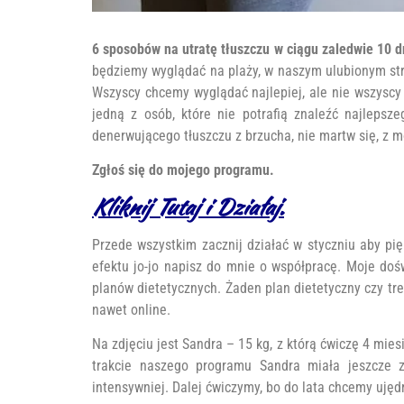
6 sposobów na utratę tłuszczu w ciągu zaledwie 10 d
będziemy wyglądać na plaży, w naszym ulubionym stro
Wszyscy chcemy wyglądać najlepiej, ale nie wszyscy 
jedną z osób, które nie potrafią znaleźć najleps
denerwującego tłuszczu z brzucha, nie martw się, z 
Zgłoś się do mojego programu.
Kliknij Tutaj i Działaj.
Przede wszystkim zacznij działać w styczniu aby pi
efektu jo-jo napisz do mnie o współpracę. Moje doś
planów dietetycznych. Żaden plan dietetyczny czy tr
nawet online.
Na zdjęciu jest Sandra – 15 kg, z którą ćwiczę 4 miesi
trakcie naszego programu Sandra miała jeszcze 
intensywniej. Dalej ćwiczymy, bo do lata chcemy ujędr