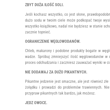
ZBYT DUŻA ILOŚĆ SOLI.
Jeśli kochasz wszystko, co jest słone, prawdopodob
dużo sodu w twoim ciele może podkopać twoje wysiłk
wszystko książkowo, nadal nie będziesz w stanie schud
zacznie topnieć.
OGRANICZENIE WĘGLOWODANÓW.
Chleb, makarony i podobne produkty bogate w węgl
wadze. Spróbuj zmniejszyć ilość węglowodanów w d
proces odchudzania i zaczniesz zauważać wyniki w ci
NIE DODAWAJ ZA DUŻO PIKANTNYCH.
Pikantne jedzenie jest smaczne, ale jest również zł
żołądku i prowadzi do problemów trawiennych. Nie 
przypraw pikantnych tak bardzo, jak możesz.
JEDZ OWOCE.